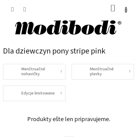
Prejsť
NÁKUP
na
obsah
KOŠÍK
Dla dziewczyn pony stripe pink
Menštruačné
Menštruačné
nohavičky
plavky
Edycje limitowane
Produkty ešte len pripravujeme.