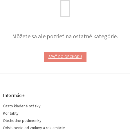
Môžete sa ale pozrieť na ostatné kategórie.
SPÄŤ DO OBCHODU
Z
á
p
ä
Informácie
t
Často kladené otázky
i
e
Kontakty
Obchodné podmienky
Odstupenie od zmluvy a reklamácie