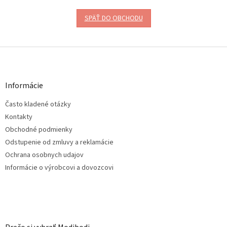
SPÄŤ DO OBCHODU
Z
á
p
ä
Informácie
t
Často kladené otázky
i
e
Kontakty
Obchodné podmienky
Odstupenie od zmluvy a reklamácie
Ochrana osobnych udajov
Informácie o výrobcovi a dovozcovi