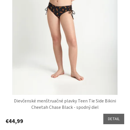
k
t
o
v
Dievčenské menštruačné plavky Teen Tie Side Bikini
Cheetah Chase Black - spodný diel
DETAIL
€44,99