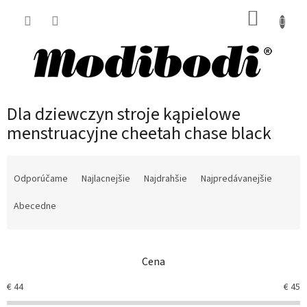
Prejsť
NÁKUP
na
obsah
KOŠÍK
Dla dziewczyn stroje kąpielowe
menstruacyjne cheetah chase black
R
a
Odporúčame
Najlacnejšie
Najdrahšie
Najpredávanejšie
d
e
Abecedne
n
i
e
Cena
p
r
€
44
€
45
o