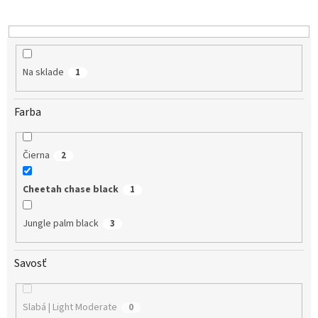
d
u
k
t
o
Na sklade
1
v
Farba
Čierna
2
Cheetah chase black
1
Jungle palm black
3
Savosť
Slabá | Light Moderate
0