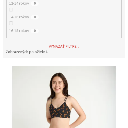
12-14 rokov
0
14-16 rokov
0
16-18 rokov
0
VYMAZAŤ FILTRE
Zobrazených položiek:
1
V
ý
p
i
s
p
r
o
d
u