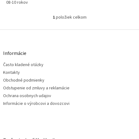
08-10 rokov
1
položiek celkom
O
v
l
Z
á
á
d
p
a
ä
Informácie
c
t
i
Často kladené otázky
i
e
e
p
Kontakty
r
Obchodné podmienky
v
Odstupenie od zmluvy a reklamácie
k
Ochrana osobnych udajov
y
v
Informácie o výrobcovi a dovozcovi
ý
p
i
s
u