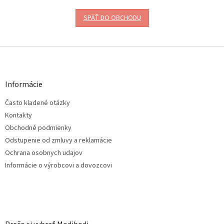
SPÄŤ DO OBCHODU
Z
á
p
ä
Informácie
t
Často kladené otázky
i
e
Kontakty
Obchodné podmienky
Odstupenie od zmluvy a reklamácie
Ochrana osobnych udajov
Informácie o výrobcovi a dovozcovi