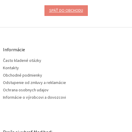
SPÄŤ DO OBCHODU
Z
á
p
ä
Informácie
t
Často kladené otázky
i
e
Kontakty
Obchodné podmienky
Odstupenie od zmluvy a reklamácie
Ochrana osobnych udajov
Informácie o výrobcovi a dovozcovi