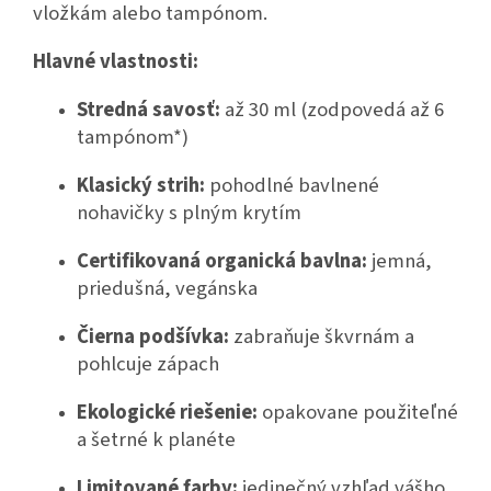
vložkám alebo tampónom.
Hlavné vlastnosti:
Stredná savosť:
až 30 ml (zodpovedá až 6
tampónom*)
Klasický strih:
pohodlné bavlnené
nohavičky s plným krytím
Certifikovaná organická bavlna:
jemná,
priedušná, vegánska
Čierna podšívka:
zabraňuje škvrnám a
pohlcuje zápach
Ekologické riešenie:
opakovane použiteľné
a šetrné k planéte
Limitované farby:
jedinečný vzhľad vášho