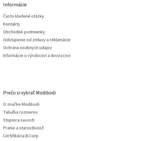
ä
Informácie
t
Často kladené otázky
i
e
Kontakty
Obchodné podmienky
Odstupenie od zmluvy a reklamácie
Ochrana osobnych udajov
Informácie o výrobcovi a dovozcovi
Prečo si vybrať Modibodi
O značke Modibodi
Tabuľka rozmerov
Stupnica savosti
Pranie a starostlivosť
Certifikácia B-Corp