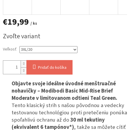
€19,99
/ ks
Jednotková
Zvoľte variant
cena:
Veľkosť
Pridať do košíka
Objavte svoje ideálne úvodné menštruačné
nohavičky – Modibodi Basic Mid-Rise Brief
Moderate v limitovanom odtieni Teal Green.
Tento klasický strih s našou pôvodnou a vedecky
testovanou technológiou proti pretečeniu ponúka
spoľahlivú ochranu až do
30 ml tekutiny
(ekvivalent 6 tampónov*)
, takže sa môžete cítiť