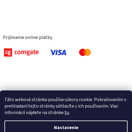
Prijímame online platby
Táto webová stránka používa súbory cookie. Pokračovaním v
prehliadaní tejto stránky súhlasíte s ich používaním. Viac
informácií nájdete na stránke
tu
.
Nastavenie
Vytvoril Shoptet