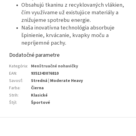
Obsahujú tkaninu z recyklovaných vlákien,
čím využívame už existujúce materiály a
znižujeme spotrebu energie.
Naša inovatívna technológia absorbuje
špinienie, krvácanie, kvapky moču a
nepríjemné pachy.
Dodatočné parametre
Kategória
:
Menštruačné nohavičky
EAN
:
9351343076810
Savosť
:
Stredná | Moderate Heavy
Farba
:
Čierna
Strih
:
Klasické
Štýl
:
Športové
Z
á
p