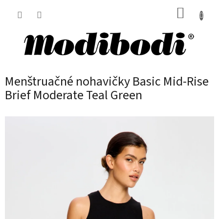
Prejsť
NÁKUP
na
obsah
KOŠÍK
Menštruačné nohavičky Basic Mid-Rise
Brief Moderate Teal Green