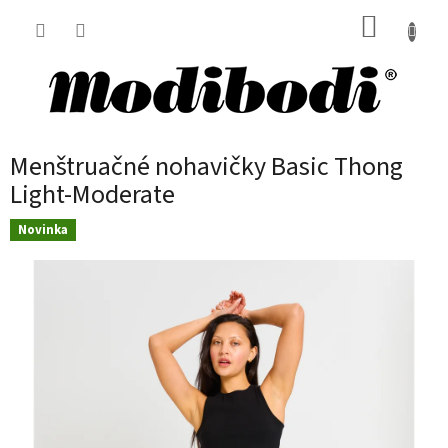
Prejsť
NÁKUP
na
obsah
KOŠÍK
Menštruačné nohavičky Basic Thong
Light-Moderate
Novinka