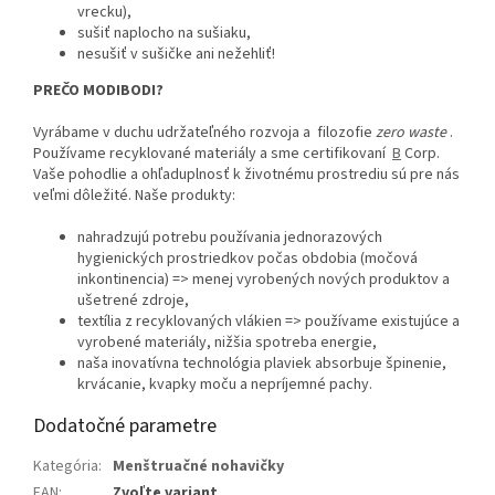
vrecku),
sušiť naplocho na sušiaku,
nesušiť v sušičke ani nežehliť!
PREČO MODIBODI?
Vyrábame v duchu udržateľného rozvoja a filozofie
zero waste
.
Používame recyklované materiály a sme certifikovaní
B
Corp.
Vaše pohodlie a ohľaduplnosť k životnému prostrediu sú pre nás
veľmi dôležité. Naše produkty:
nahradzujú potrebu používania jednorazových
hygienických prostriedkov počas obdobia (močová
inkontinencia) => menej vyrobených nových produktov a
ušetrené zdroje,
textília z recyklovaných vlákien => používame existujúce a
vyrobené materiály, nižšia spotreba energie,
naša inovatívna technológia plaviek absorbuje špinenie,
krvácanie, kvapky moču a nepríjemné pachy.
Dodatočné parametre
Kategória
:
Menštruačné nohavičky
EAN
:
Zvoľte variant