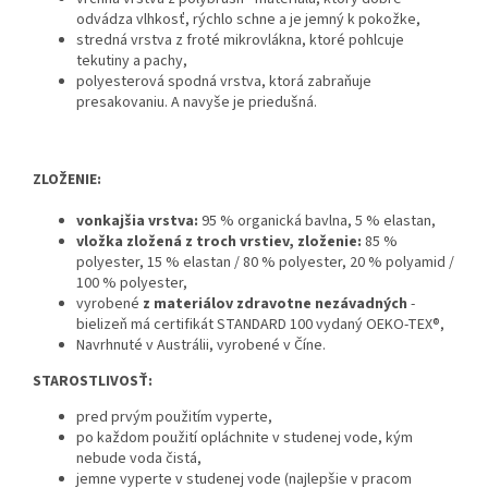
odvádza vlhkosť, rýchlo schne a je jemný k pokožke,
stredná vrstva z froté mikrovlákna, ktoré pohlcuje
tekutiny a pachy,
polyesterová spodná vrstva, ktorá zabraňuje
presakovaniu. A navyše je priedušná.
ZLOŽENIE:
vonkajšia vrstva:
95 % organická bavlna, 5 % elastan,
vložka zložená z troch vrstiev, zloženie:
85 %
polyester, 15 % elastan / 80 % polyester, 20 % polyamid /
100 % polyester,
vyrobené
z materiálov zdravotne nezávadných
-
bielizeň má certifikát STANDARD 100 vydaný OEKO-TEX®,
Navrhnuté v Austrálii, vyrobené v Číne.
STAROSTLIVOSŤ:
pred prvým použitím vyperte,
po každom použití opláchnite v studenej vode, kým
nebude voda čistá,
jemne vyperte v studenej vode (najlepšie v pracom