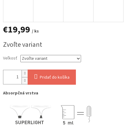
€19,99
/ ks
Jednotková
Zvoľte variant
cena:
Veľkosť
Pridať do košíka
Absorpčná vrstva