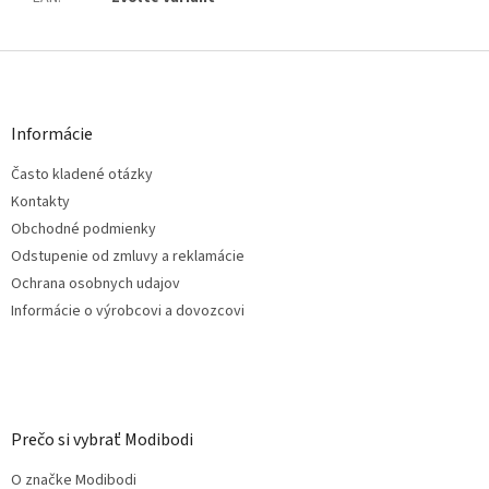
Z
á
p
ä
Informácie
t
Často kladené otázky
i
e
Kontakty
Obchodné podmienky
Odstupenie od zmluvy a reklamácie
Ochrana osobnych udajov
Informácie o výrobcovi a dovozcovi
Prečo si vybrať Modibodi
O značke Modibodi