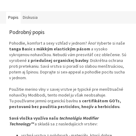
Popis
Diskusia
Podrobný popis
Pohodlie, komfort a sexy vzhľad v jednom? Áno! Vyberte si naše
tanga Basic s mäkkým elastickým pásom
a vysoko
vykrojenou nohavičkou. Nebudú vám presvitáť cez oblečenie. Sú
vyrobené
z priedušnej organickej bavlny
. Diskrétna ochrana
proti pretekaniu. Savá vrstva si poradí so slabou menštruáciou,
potem aj špinou. Doprajte si sex-appeal a pohodlie pocitu sucha
v jednom.
Použitie merino vlny v savej vrstve je typické pre menštruačné
nohavičky Modibodi, tento model ju však neobsahuje.
Tu
používame jemnú organickú bavlnu
s certifikátom GOTs,
pestovanú bez použitia pesticídov, hnojív a herbicídov.
Savá vložka využíva našu
technológiu Modifier
Technology™
a skladá sa z nasledujúcich vrstiev:
vrchná vrstva z polybrush - materiálu, ktorý dobre