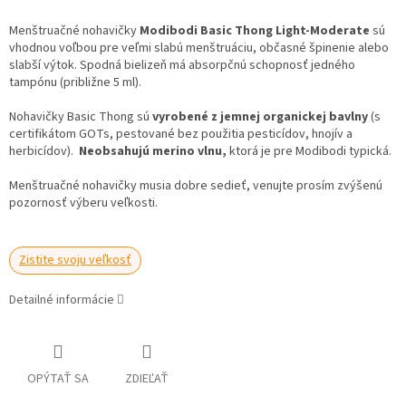
Menštruačné nohavičky
Modibodi Basic Thong Light-Moderate
sú
vhodnou voľbou pre veľmi slabú menštruáciu, občasné špinenie alebo
slabší výtok. Spodná bielizeň má absorpčnú schopnosť jedného
tampónu (približne 5 ml).
Nohavičky Basic Thong sú
vyrobené z jemnej organickej bavlny
(s
certifikátom GOTs, pestované bez použitia pesticídov, hnojív a
herbicídov).
Neobsahujú merino vlnu,
ktorá je pre Modibodi typická.
Menštruačné nohavičky musia dobre sedieť, venujte prosím zvýšenú
pozornosť výberu veľkosti.
Zistite svoju veľkosť
Detailné informácie
OPÝTAŤ SA
ZDIEĽAŤ