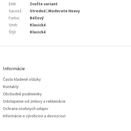
EAN
:
Zvoľte variant
Savosť
:
Stredná | Moderate Heavy
Farba
:
Béžový
Strih
:
Klasické
Štýl
:
Klasické
Z
á
p
ä
Informácie
t
Často kladené otázky
i
e
Kontakty
Obchodné podmienky
Odstupenie od zmluvy a reklamácie
Ochrana osobnych udajov
Informácie o výrobcovi a dovozcovi