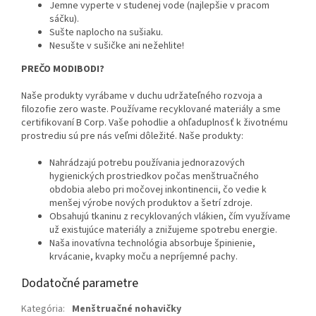
Jemne vyperte v studenej vode (najlepšie v pracom
sáčku).
Sušte naplocho na sušiaku.
Nesušte v sušičke ani nežehlite!
PREČO MODIBODI?
Naše produkty vyrábame v duchu udržateľného rozvoja a
filozofie zero waste. Používame recyklované materiály a sme
certifikovaní B Corp. Vaše pohodlie a ohľaduplnosť k životnému
prostrediu sú pre nás veľmi dôležité. Naše produkty:
Nahrádzajú potrebu používania jednorazových
hygienických prostriedkov počas menštruačného
obdobia alebo pri močovej inkontinencii, čo vedie k
menšej výrobe nových produktov a šetrí zdroje.
Obsahujú tkaninu z recyklovaných vlákien, čím využívame
už existujúce materiály a znižujeme spotrebu energie.
Naša inovatívna technológia absorbuje špinienie,
krvácanie, kvapky moču a nepríjemné pachy.
Dodatočné parametre
Kategória
:
Menštruačné nohavičky