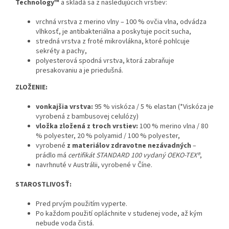
Technology™
a skladá sa z nasledujúcich vrstiev:
vrchná vrstva z merino vlny – 100 % ovčia vlna, odvádza
vlhkosť, je antibakteriálna a poskytuje pocit sucha,
stredná vrstva z froté mikrovlákna, ktoré pohlcuje
sekréty a pachy,
polyesterová spodná vrstva, ktorá zabraňuje
presakovaniu a je priedušná.
ZLOŽENIE:
vonkajšia vrstva:
95 % viskóza / 5 % elastan (*Viskóza je
vyrobená z bambusovej celulózy)
vložka zložená z troch vrstiev:
100 % merino vlna / 80
% polyester, 20 % polyamid / 100 % polyester,
vyrobené
z materiálov zdravotne nezávadných
–
prádlo má
certifikát STANDARD 100 vydaný OEKO-TEX®
,
navrhnuté v Austrálii, vyrobené v Číne.
STAROSTLIVOSŤ:
Pred prvým použitím vyperte.
Po každom použití opláchnite v studenej vode, až kým
nebude voda čistá.