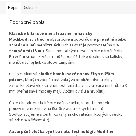
Popis
Diskusia
Podrobný popis
Klasické bikinové menštruačné nohavičky
Modibodi
sú stredne absorpčné a odporúčané
pre silnú alebo
stredne silnú menštruáciu
. Ich savosť je porovnateľná s
2-3
tampónmi
(15 ml)
. Sú samostatným riešením pre náročné dni.
Pri veľmi silnom krvácaní môžu poslúžiť ako doplnok ku kalíšku,
menštruačnej hubke alebo tampónu.
Classic Bikini sú
hladké bambusové nohavičky s nižším
pásom
, ktorých zadná časť zakrýva približne dve tretiny
zadočka. Savá vložka je umiestnená iba v rozkroku a má hrúbku 3
mm (veľmi savé modely majú vložku dlhšiu a hrubšiu).
Čo je charakteristické pre našu značku, v tomto modeli
používame merino vlnu (95 % z austrálskych fariem).
Spolupracujeme s certifikovanými chovateľmi, ktorých ovečky
sú zdravé a šťastné. :)
Absorpčná vložka využíva našu technológiu Modifier