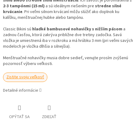
silnú alebo stredne silnú menštruáciu
. Ich savosť je porovnateľná s
2-3 tampónmi (15 ml)
a sú ideálnym riešením pre
stredne silné
krvácanie
. Pri veľmi silnom krvácaní môžu slúžiť ako doplnok ku
kalíšku, menštruačnej hubke alebo tampónu.
Classic Bikini sú
hladké bambusové nohavičky s nižším pásom
a
zadnou časťou, ktorá zakrýva približne dve tretiny zadočka. Savá
vložka je umiestnená iba v rozkroku a má hrúbku 3 mm (pri veľmi savých
modeloch je vložka dlhšia a silnejšia).
Menštruačné nohavičky musia dobre sedieť, venujte prosím zvýšenú
pozornosť výberu veľkosti.
Zistite svoju veľkosť
Detailné informácie
OPÝTAŤ SA
ZDIEĽAŤ