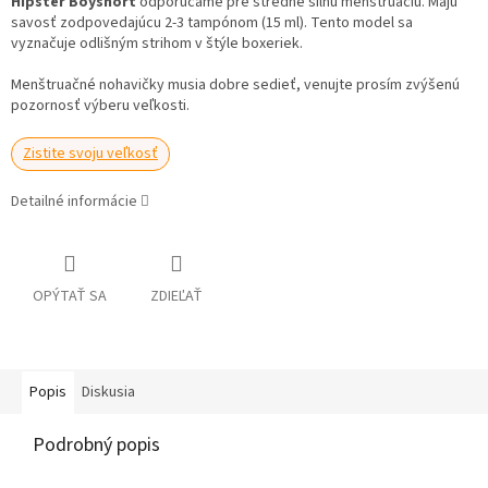
Hipster Boyshort
odporúčame pre stredne silnú menštruáciu. Majú
savosť zodpovedajúcu 2-3 tampónom (15 ml). Tento model sa
vyznačuje odlišným strihom v štýle boxeriek.
Menštruačné nohavičky musia dobre sedieť, venujte prosím zvýšenú
pozornosť výberu veľkosti.
Zistite svoju veľkosť
Detailné informácie
OPÝTAŤ SA
ZDIEĽAŤ
Popis
Diskusia
Podrobný popis