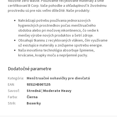
filozofie zero waste. Používame recyklované materiály a sme
certifikovaní B Corp. Vaše pohodlie a ohľaduplnosť k životnému
prostrediu sú pre nás veľmi dôležité. Naše produkty:
Nahrádzajú potrebu používania jednorazových
hygienických prostriedkov počas menštruačného
obdobia alebo pri močovej inkontinencii, čo vedie k
menšej výrobe nových produktov a šetrí zdroje.
Obsahujú tkaninu z recyklovaných vlákien, čím využívame
už existujúce materiály a znižujeme spotrebu energie.
Naša inovatívna technológia absorbuje špinienie,
krvácanie, kvapky moču a nepríjemné pachy.
Dodatočné parametre
Kategória
:
Menštruačné nohavičky pre dievčatá
EAN
:
9351343007135
Savosť
:
Stredná | Moderate Heavy
Farba
:
Čierna
Strih
:
Boxerky