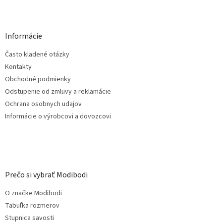
Z
á
p
ä
Informácie
t
Často kladené otázky
i
e
Kontakty
Obchodné podmienky
Odstupenie od zmluvy a reklamácie
Ochrana osobnych udajov
Informácie o výrobcovi a dovozcovi
Prečo si vybrať Modibodi
O značke Modibodi
Tabuľka rozmerov
Stupnica savosti