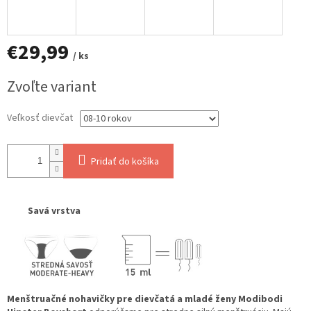
€29,99
/ ks
Jednotková
Zvoľte variant
cena:
Veľkosť dievčat
Pridať do košíka
Savá vrstva
Menštruačné nohavičky pre dievčatá a mladé ženy Modibodi