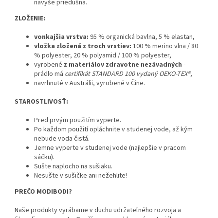
navyše priedušná.
ZLOŽENIE:
vonkajšia vrstva:
95 % organická bavlna, 5 % elastan,
vložka zložená z troch vrstiev:
100 % merino vlna / 80
% polyester, 20 % polyamid / 100 % polyester,
vyrobené
z materiálov zdravotne nezávadných
-
prádlo má
certifikát STANDARD 100 vydaný OEKO-TEX®
,
navrhnuté v Austrálii, vyrobené v Číne.
STAROSTLIVOSŤ:
Pred prvým použitím vyperte.
Po každom použití opláchnite v studenej vode, až kým
nebude voda čistá.
Jemne vyperte v studenej vode (najlepšie v pracom
sáčku).
Sušte naplocho na sušiaku.
Nesušte v sušičke ani nežehlite!
PREČO MODIBODI?
Naše produkty vyrábame v duchu udržateľného rozvoja a