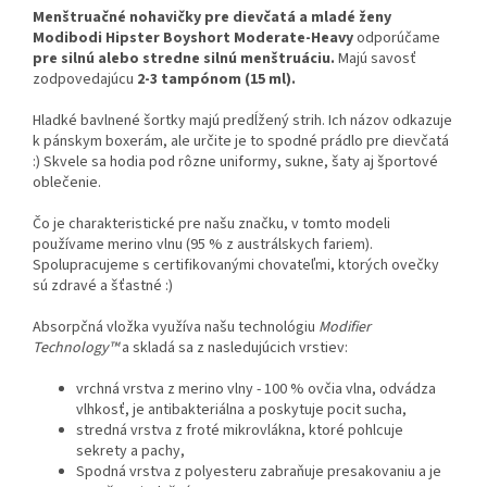
Menštruačné nohavičky pre dievčatá a mladé ženy
Modibodi Hipster Boyshort Moderate-Heavy
odporúčame
pre silnú alebo stredne silnú menštruáciu.
Majú savosť
zodpovedajúcu
2-3 tampónom (15 ml).
Hladké bavlnené šortky majú predĺžený strih. Ich názov odkazuje
k pánskym boxerám, ale určite je to spodné prádlo pre dievčatá
:) Skvele sa hodia pod rôzne uniformy, sukne, šaty aj športové
oblečenie.
Čo je charakteristické pre našu značku, v tomto modeli
používame merino vlnu (95 % z austrálskych fariem).
Spolupracujeme s certifikovanými chovateľmi, ktorých ovečky
sú zdravé a šťastné :)
Absorpčná vložka využíva našu technológiu
Modifier
Technology™
a skladá sa z nasledujúcich vrstiev:
vrchná vrstva z merino vlny - 100 % ovčia vlna, odvádza
vlhkosť, je antibakteriálna a poskytuje pocit sucha,
stredná vrstva z froté mikrovlákna, ktoré pohlcuje
sekrety a pachy,
Spodná vrstva z polyesteru zabraňuje presakovaniu a je