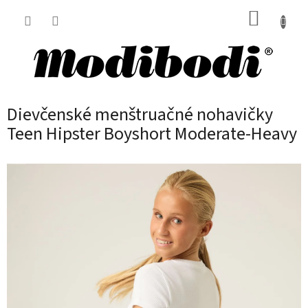
Prejsť
NÁKUP
na
obsah
KOŠÍK
Dievčenské menštruačné nohavičky
Teen Hipster Boyshort Moderate-Heavy