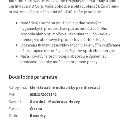
filozofie zero waste. Používame recyklované materiály a sme
certifikovaní B Corp. Vaše pohodlie a ohľaduplnosť k životnému
prostrediu sú pre nás veľmi dôležité. Naše produkty:
Nahrádzajú potrebu používania jednorazových
hygienických prostriedkov počas menštruačného
obdobia alebo pri močovej inkontinencii, čo vedie k
menšej výrobe nových produktov a šetrí zdroje.
Obsahujú tkaninu z recyklovaných vlákien, čím využívame
už existujúce materiály a znižujeme spotrebu energie.
Naša inovatívna technológia absorbuje špinienie,
krvácanie, kvapky moču a nepríjemné pachy.
Dodatočné parametre
Kategória
:
Menštruačné nohavičky pre dievčatá
EAN
:
9351343007142
Savosť
:
Stredná | Moderate Heavy
Farba
:
Čierna
Strih
:
Boxerky