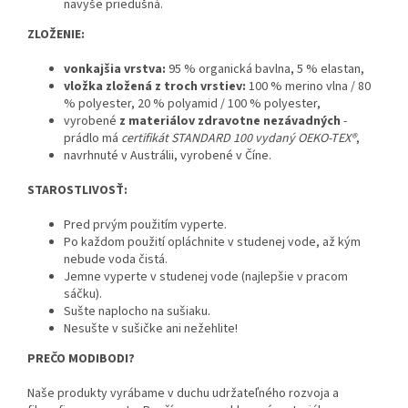
navyše priedušná.
ZLOŽENIE:
vonkajšia vrstva:
95 % organická bavlna, 5 % elastan,
vložka zložená z troch vrstiev:
100 % merino vlna / 80
% polyester, 20 % polyamid / 100 % polyester,
vyrobené
z materiálov zdravotne nezávadných
-
prádlo má
certifikát STANDARD 100 vydaný OEKO-TEX®
,
navrhnuté v Austrálii, vyrobené v Číne.
STAROSTLIVOSŤ:
Pred prvým použitím vyperte.
Po každom použití opláchnite v studenej vode, až kým
nebude voda čistá.
Jemne vyperte v studenej vode (najlepšie v pracom
sáčku).
Sušte naplocho na sušiaku.
Nesušte v sušičke ani nežehlite!
PREČO MODIBODI?
Naše produkty vyrábame v duchu udržateľného rozvoja a