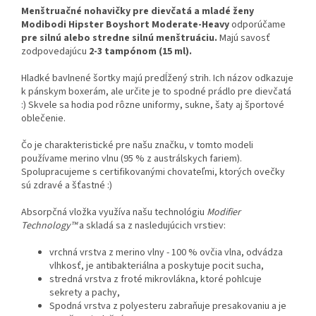
Menštruačné nohavičky pre dievčatá a mladé ženy
Modibodi Hipster Boyshort Moderate-Heavy
odporúčame
pre silnú alebo stredne silnú menštruáciu.
Majú savosť
zodpovedajúcu
2-3 tampónom (15 ml).
Hladké bavlnené šortky majú predĺžený strih. Ich názov odkazuje
k pánskym boxerám, ale určite je to spodné prádlo pre dievčatá
:) Skvele sa hodia pod rôzne uniformy, sukne, šaty aj športové
oblečenie.
Čo je charakteristické pre našu značku, v tomto modeli
používame merino vlnu (95 % z austrálskych fariem).
Spolupracujeme s certifikovanými chovateľmi, ktorých ovečky
sú zdravé a šťastné :)
Absorpčná vložka využíva našu technológiu
Modifier
Technology™
a skladá sa z nasledujúcich vrstiev:
vrchná vrstva z merino vlny - 100 % ovčia vlna, odvádza
vlhkosť, je antibakteriálna a poskytuje pocit sucha,
stredná vrstva z froté mikrovlákna, ktoré pohlcuje
sekrety a pachy,
Spodná vrstva z polyesteru zabraňuje presakovaniu a je