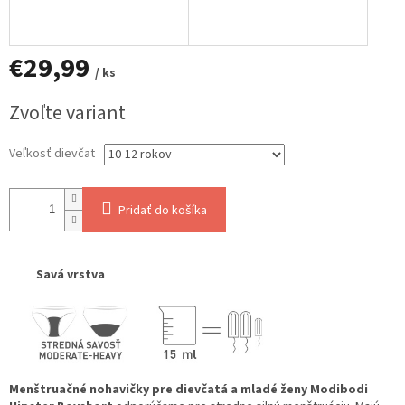
€29,99
/ ks
Jednotková
Zvoľte variant
cena:
Veľkosť dievčat
Pridať do košíka
Savá vrstva
Menštruačné nohavičky pre dievčatá a mladé ženy Modibodi