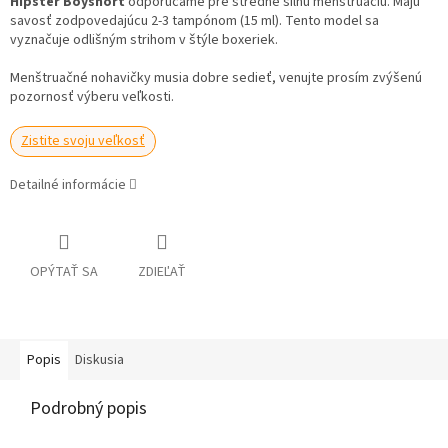
Hipster Boyshort
odporúčame pre stredne silnú menštruáciu. Majú
savosť zodpovedajúcu 2-3 tampónom (15 ml). Tento model sa
vyznačuje odlišným strihom v štýle boxeriek.
Menštruačné nohavičky musia dobre sedieť, venujte prosím zvýšenú
pozornosť výberu veľkosti.
Zistite svoju veľkosť
Detailné informácie
OPÝTAŤ SA
ZDIEĽAŤ
Popis
Diskusia
Podrobný popis