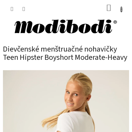
Prejsť
NÁKUP
na
obsah
KOŠÍK
Dievčenské menštruačné nohavičky
Teen Hipster Boyshort Moderate-Heavy