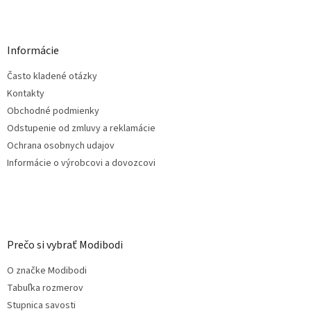
Z
á
p
ä
Informácie
t
Často kladené otázky
i
e
Kontakty
Obchodné podmienky
Odstupenie od zmluvy a reklamácie
Ochrana osobnych udajov
Informácie o výrobcovi a dovozcovi
Prečo si vybrať Modibodi
O značke Modibodi
Tabuľka rozmerov
Stupnica savosti