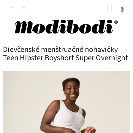
Prejsť
NÁKUP
na
obsah
KOŠÍK
Dievčenské menštruačné nohavičky
Teen Hipster Boyshort Super Overnight