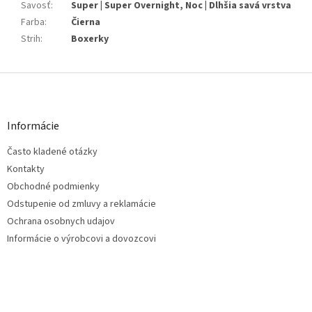
Savosť
:
Super | Super Overnight, Noc | Dlhšia savá vrstva
Farba
:
Čierna
Strih
:
Boxerky
Z
á
p
ä
Informácie
t
Často kladené otázky
i
e
Kontakty
Obchodné podmienky
Odstupenie od zmluvy a reklamácie
Ochrana osobnych udajov
Informácie o výrobcovi a dovozcovi