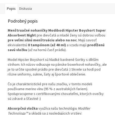
Popis
Diskusia
Podrobný popis
Menštruačné nohavičky Modibodi Hipster Boyshort Super
Absorbent Night
pre dievčatá a mladé ženy sú dobrou voľbou
pre veľmi silnú menštruáciu alebo na noc
. Majú savosť
ekvivalentnú
8 tampónom (až 40 ml)
a vzadu majú
predĺženú
savú vložku
(až na hornú časť prádla).
Model Hipster Boyshort sú hladké bavlnené šortky s dlhším
strihom. Ich názov odkazuje na pánske boxerkové nohavičky, ale
je to určite spodné prádlo pre dievčatá :) Skvele sa hodí pod
rôzne uniformy, sukne, šaty aj športové oblečenie.
Čo je charakteristické pre našu značku, v tomto modeli
používame merino vlnu (95 % z australských fariem).
Spolupracujeme s certifikovanými chovateľmi, ktorých ovečky
sú zdravé a šťastné :)
Absorpčná vložka
využíva našu technológiu
Modifier
Technology™
a skladá sa z nasledujúcich vrstiev: