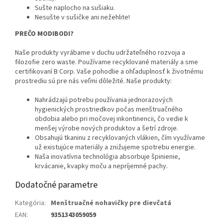
Sušte naplocho na sušiaku.
Nesušte v sušičke ani nežehlite!
PREČO MODIBODI?
Naše produkty vyrábame v duchu udržateľného rozvoja a
filozofie zero waste. Používame recyklované materiály a sme
certifikovaní B Corp. Vaše pohodlie a ohľaduplnosť k životnému
prostrediu sú pre nás veľmi dôležité. Naše produkty:
Nahrádzajú potrebu používania jednorazových
hygienických prostriedkov počas menštruačného
obdobia alebo pri močovej inkontinencii, čo vedie k
menšej výrobe nových produktov a šetrí zdroje.
Obsahujú tkaninu z recyklovaných vlákien, čím využívame
už existujúce materiály a znižujeme spotrebu energie.
Naša inovatívna technológia absorbuje špinienie,
krvácanie, kvapky moču a nepríjemné pachy.
Dodatočné parametre
Kategória
:
Menštruačné nohavičky pre dievčatá
EAN
:
9351343059059