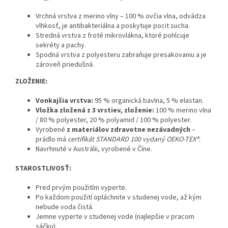
Vrchná vrstva z merino vlny – 100 % ovčia vlna, odvádza
vlhkosť, je antibakteriálna a poskytuje pocit sucha.
Stredná vrstva z froté mikrovlákna, ktoré pohlcuje
sekréty a pachy.
Spodná vrstva z polyesteru zabraňuje presakovaniu a je
zároveň priedušná.
ZLOŽENIE:
Vonkajšia vrstva:
95 % organická bavlna, 5 % elastan.
Vložka zložená z 3 vrstiev, zloženie:
100 % merino vlna
/ 80 % polyester, 20 % polyamid / 100 % polyester.
Vyrobené
z materiálov zdravotne nezávadných
–
prádlo má
certifikát STANDARD 100 vydaný OEKO-TEX®
.
Navrhnuté v Austrálii, vyrobené v Číne.
STAROSTLIVOSŤ:
Pred prvým použitím vyperte.
Po každom použití opláchnite v studenej vode, až kým
nebude voda čistá.
Jemne vyperte v studenej vode (najlepšie v pracom
sáčku).