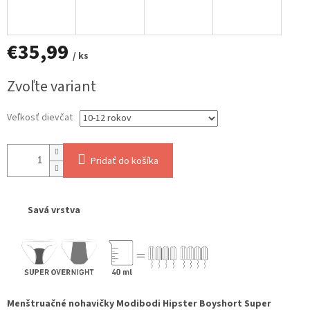
€35,99
/ ks
Jednotková
Zvoľte variant
cena:
Veľkosť dievčat
Pridať do košíka
Savá vrstva
Menštruačné nohavičky Modibodi Hipster Boyshort Super