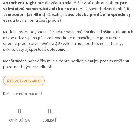
Absorbent Night
pre dievčatá a mladé ženy sú dobrou voľbou
pre
veľmi silnú menštruáciu alebo na noc.
Majú savosť ekvivalentnú
8
tampónom (až 40 ml).
Obsahujú
savú vložku predĺženú vpredu aj
vzadu
(až na hornú časť prádla).
Model Hipster Boyshort sú hladké bavlnené šortky s dlhším strihom. Ich
názov odkazuje na pánske boxerkové nohavičky, ale je to určite
spodné prádlo pre dievčatá :) Skvele sa hodí pod rôzne uniformy,
sukne, šaty aj športové oblečenie.
Menštruačné nohavičky musia dobre sedieť, venujte prosím zvýšenú
pozornosť výberu veľkosti.
Zistite svoj rozmer
Detailné informácie
OPÝTAŤ SA
ZDIEĽAŤ