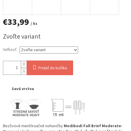
€33,99
/ ks
Jednotková
Zvoľte variant
cena:
Veľkosť
Pridať do košíka
Savá vrstva
Bezšvové menštruačné nohavičky
Modibodi Full Brief Moderate-