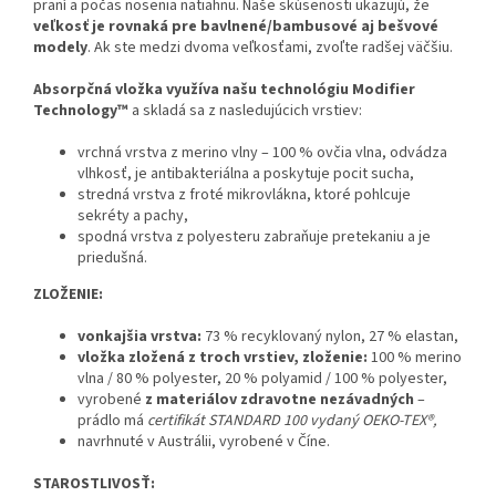
praní a počas nosenia natiahnu. Naše skúsenosti ukazujú, že
veľkosť je rovnaká pre bavlnené/bambusové aj bešvové
modely
. Ak ste medzi dvoma veľkosťami, zvoľte radšej väčšiu.
Absorpčná vložka využíva našu technológiu Modifier
Technology™
a skladá sa z nasledujúcich vrstiev:
vrchná vrstva z merino vlny – 100 % ovčia vlna, odvádza
vlhkosť, je antibakteriálna a poskytuje pocit sucha,
stredná vrstva z froté mikrovlákna, ktoré pohlcuje
sekréty a pachy,
spodná vrstva z polyesteru zabraňuje pretekaniu a je
priedušná.
ZLOŽENIE:
vonkajšia vrstva:
73 % recyklovaný nylon, 27 % elastan,
vložka zložená z troch vrstiev, zloženie:
100 % merino
vlna / 80 % polyester, 20 % polyamid / 100 % polyester,
vyrobené
z materiálov zdravotne nezávadných
–
prádlo má
certifikát STANDARD 100 vydaný OEKO-TEX®,
navrhnuté v Austrálii, vyrobené v Číne.
STAROSTLIVOSŤ: