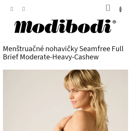
Prejsť
NÁKUP
na
obsah
KOŠÍK
Menštruačné nohavičky Seamfree Full
Brief Moderate-Heavy-Cashew