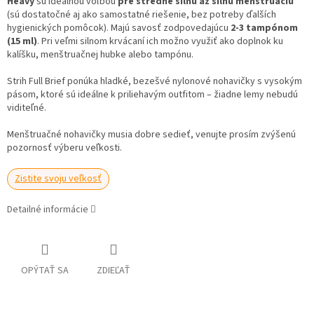
Heavy
sú ideálnou voľbou
pre stredne silnú až silnú menštruáciu
(sú dostatočné aj ako samostatné riešenie, bez potreby ďalších
hygienických pomôcok). Majú savosť zodpovedajúcu
2-3 tampónom
(15 ml)
. Pri veľmi silnom krvácaní ich možno využiť ako doplnok ku
kalíšku, menštruačnej hubke alebo tampónu.
Strih Full Brief ponúka hladké, bezešvé nylonové nohavičky s vysokým
pásom, ktoré sú ideálne k priliehavým outfitom – žiadne lemy nebudú
viditeľné.
Menštruačné nohavičky musia dobre sedieť, venujte prosím zvýšenú
pozornosť výberu veľkosti.
Zistite svoju veľkosť
Detailné informácie
OPÝTAŤ SA
ZDIEĽAŤ