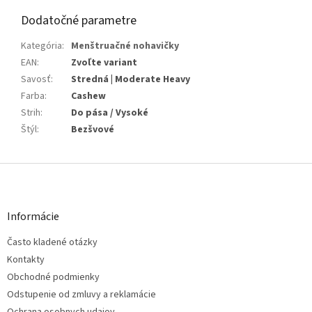
Dodatočné parametre
Kategória
:
Menštruačné nohavičky
EAN
:
Zvoľte variant
Savosť
:
Stredná | Moderate Heavy
Farba
:
Cashew
Strih
:
Do pása / Vysoké
Štýl
:
Bezšvové
Z
á
p
ä
Informácie
t
Často kladené otázky
i
e
Kontakty
Obchodné podmienky
Odstupenie od zmluvy a reklamácie
Ochrana osobnych udajov