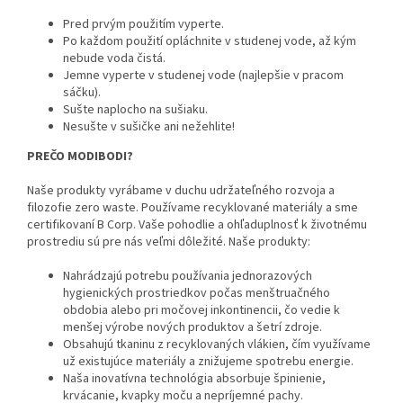
Pred prvým použitím vyperte.
Po každom použití opláchnite v studenej vode, až kým
nebude voda čistá.
Jemne vyperte v studenej vode (najlepšie v pracom
sáčku).
Sušte naplocho na sušiaku.
Nesušte v sušičke ani nežehlite!
PREČO MODIBODI?
Naše produkty vyrábame v duchu udržateľného rozvoja a
filozofie zero waste. Používame recyklované materiály a sme
certifikovaní B Corp. Vaše pohodlie a ohľaduplnosť k životnému
prostrediu sú pre nás veľmi dôležité. Naše produkty:
Nahrádzajú potrebu používania jednorazových
hygienických prostriedkov počas menštruačného
obdobia alebo pri močovej inkontinencii, čo vedie k
menšej výrobe nových produktov a šetrí zdroje.
Obsahujú tkaninu z recyklovaných vlákien, čím využívame
už existujúce materiály a znižujeme spotrebu energie.
Naša inovatívna technológia absorbuje špinienie,
krvácanie, kvapky moču a nepríjemné pachy.