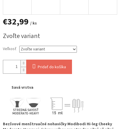
€32,99
/ ks
Jednotková
Zvoľte variant
cena:
Veľkosť
Pridať do košíka
Savá vrstva
Bezšvové menštruačné nohavičky Modibodi Hi-leg Cheeky