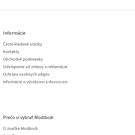
Z
á
p
ä
Informácie
t
Často kladené otázky
i
e
Kontakty
Obchodné podmienky
Odstupenie od zmluvy a reklamácie
Ochrana osobnych udajov
Informácie o výrobcovi a dovozcovi
Prečo si vybrať Modibodi
O značke Modibodi