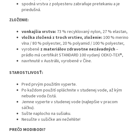
spodná vrstva z polyesteru zabraňuje pretekaniu a je
priedušná.
ZLOŽENIE:
vonkajšia vrstva:
73 % recyklovaný nylon, 27 % elastan,
vložka zložená z troch vrstiev, zloženie:
100 % merino
vlna / 80 % polyester, 20 % polyamid / 100 % polyester,
vyrobené
z materiálov zdravotne nezávadných
–
prádlo má certifikát STANDARD 100 vydaný OEKO-TEX®,
navrhnuté v Austrálii, vyrobené v Číne.
STAROSTLIVOSŤ:
Pred prvým použitím vyperte.
Po každom použití opláchnite v studenej vode, až kým
nebude voda čistá.
Jemne vyperte v studenej vode (najlepšie v pracom
sáčku).
Sušte naplocho na sušiaku.
Nesušte v sušičke ani nežehlite!
PREČO MODIBODI?