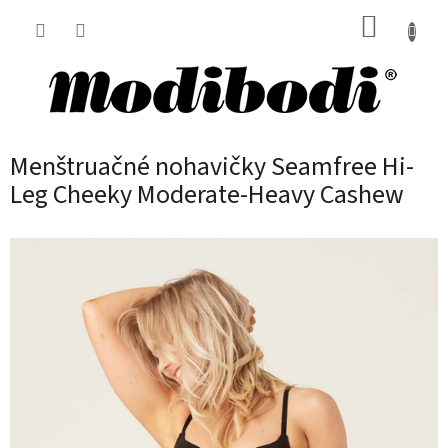
Prejsť
NÁKUP
na
obsah
KOŠÍK
Menštruačné nohavičky Seamfree Hi-
Leg Cheeky Moderate-Heavy Cashew