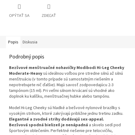
OPÝTAŤ SA
ZDIEĽAŤ
Popis
Diskusia
Podrobný popis
Bezšvové menštruačné nohavičky Modibodi Hi-Leg Cheeky
Moderate-Heavy
sú ideálnou voľbou pre stredne silnú až silnú
menštruáciu (v tomto prípade sú samostatným riešením a
nepotrebujete nič ďalšie). Majú savosť zodpovedajúcu 2-3
tampónom (15 ml). Pri veľmi silnom krvácaní sú vhodné ako
doplnok ku kalíšku, menštruačnej hubke alebo tampónu.
Model Hi-Leg Cheeky sú hladké a bešvové nylonové brazílky s
vysokým strihom, ktoré zakrývajú približne jednu tretinu zadku.
Elegantné a zvodné strihy dodávajú sex-appeal.
Bezšvová spodná bielizeň je nenápadná
a skvelo sedí pod
športovým oblečením. Perfektné riešenie pre telocvičňu,