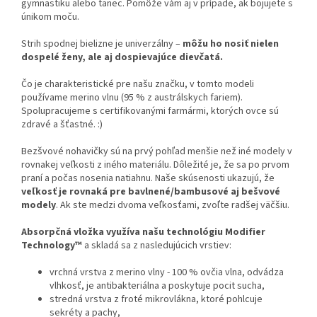
gymnastiku alebo tanec. Pomôže vám aj v prípade, ak bojujete s
únikom moču.
Strih spodnej bielizne je univerzálny –
môžu ho nosiť nielen
dospelé ženy, ale aj dospievajúce dievčatá.
Čo je charakteristické pre našu značku, v tomto modeli
používame merino vlnu (95 % z austrálskych fariem).
Spolupracujeme s certifikovanými farmármi, ktorých ovce sú
zdravé a šťastné. :)
Bezšvové nohavičky sú na prvý pohľad menšie než iné modely v
rovnakej veľkosti z iného materiálu. Dôležité je, že sa po prvom
praní a počas nosenia natiahnu. Naše skúsenosti ukazujú, že
veľkosť je rovnaká pre bavlnené/bambusové aj bešvové
modely
. Ak ste medzi dvoma veľkosťami, zvoľte radšej väčšiu.
Absorpčná vložka využíva našu technológiu Modifier
Technology™
a skladá sa z nasledujúcich vrstiev:
vrchná vrstva z merino vlny - 100 % ovčia vlna, odvádza
vlhkosť, je antibakteriálna a poskytuje pocit sucha,
stredná vrstva z froté mikrovlákna, ktoré pohlcuje
sekréty a pachy,