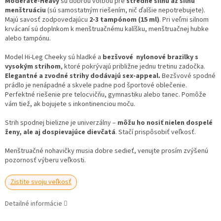
Moderate-Heavy
sú dobrou voľbou pre
stredne silnú až silnú
menštruáciu
(sú samostatným riešením, nič ďalšie nepotrebujete).
Majú savosť zodpovedajúcu
2-3 tampónom (15 ml)
. Pri veľmi silnom
krvácaní sú doplnkom k menštruačnému kalíšku, menštruačnej hubke
alebo tampónu.
Model Hi-Leg Cheeky sú hladké a
bezšvové nylonové brazilky s
vysokým strihom
, ktoré pokrývajú približne jednu tretinu zadočka.
Elegantné a zvodné strihy dodávajú sex-appeal.
Bezšvové spodné
prádlo je nenápadné a skvele padne pod športové oblečenie.
Perfektné riešenie pre telocvičňu, gymnastiku alebo tanec. Pomôže
vám tiež, ak bojujete s inkontinenciou moču.
Strih spodnej bielizne je univerzálny –
môžu ho nosiť nielen dospelé
ženy, ale aj dospievajúce dievčatá
. Stačí prispôsobiť veľkosť.
Menštruačné nohavičky musia dobre sedieť, venujte prosím zvýšenú
pozornosť výberu veľkosti.
Zistite svoju veľkosť
Detailné informácie