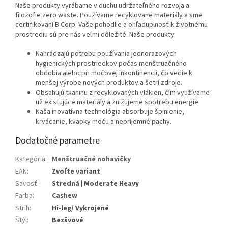
Naše produkty vyrábame v duchu udržateľného rozvoja a
filozofie zero waste. Používame recyklované materiály a sme
certifikovaní B Corp. Vaše pohodlie a ohľaduplnosť k životnému
prostrediu sú pre nás veľmi dôležité. Naše produkty:
Nahrádzajú potrebu používania jednorazových
hygienických prostriedkov počas menštruačného
obdobia alebo pri močovej inkontinencii, čo vedie k
menšej výrobe nových produktov a šetrí zdroje.
Obsahujú tkaninu z recyklovaných vlákien, čím využívame
už existujúce materiály a znižujeme spotrebu energie.
Naša inovatívna technológia absorbuje špinienie,
krvácanie, kvapky moču a nepríjemné pachy.
Dodatočné parametre
Kategória
:
Menštruačné nohavičky
EAN
:
Zvoľte variant
Savosť
:
Stredná | Moderate Heavy
Farba
:
Cashew
Strih
:
Hi-leg/ Vykrojené
Štýl
:
Bezšvové