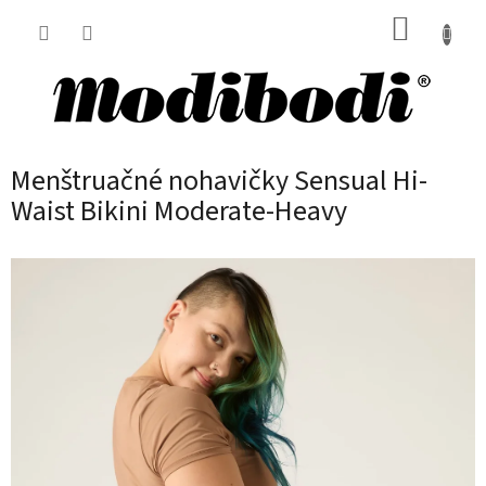
Prejsť
NÁKUP
na
obsah
KOŠÍK
Menštruačné nohavičky Sensual Hi-
Waist Bikini Moderate-Heavy