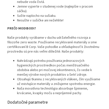
nebude voda čistá.
Jemne vyperte v studenej vode (najlepšie v pracom
sáčku).
Sušte naplocho na sušiaku.
Nesušte v sušičke ani nežehlite!
PREČO MODIBODI?
Naše produkty vyrábame v duchu udržateľného rozvoja a
filozofie zero waste. Používame recyklované materiály a sme
certifikovaní B Corp. Vaše pohodlie a ohľaduplnosť k životnému
prostrediu sú pre nás veľmi dôležité. Naše produkty:
Nahrádzajú potrebu používania jednorazových
hygienických prostriedkov počas menštruačného
obdobia alebo pri močovej inkontinencii, čo vedie k
menšej výrobe nových produktov a šetrí zdroje.
Obsahujú tkaninu z recyklovaných vlákien, čím využívame
už existujúce materiály a znižujeme spotrebu energie.
Naša inovatívna technológia absorbuje špinienie,
krvácanie, kvapky moču a nepríjemné pachy.
Dodatočné parametre