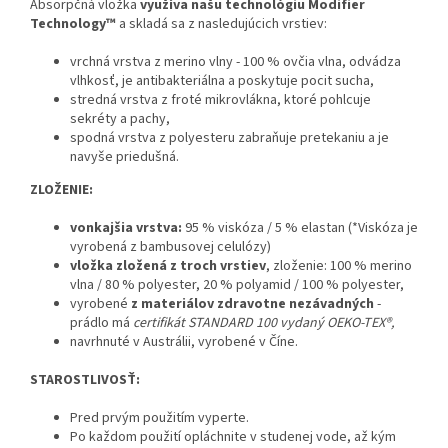
Absorpčná vložka
využíva našu technológiu Modifier
Technology™
a skladá sa z nasledujúcich vrstiev:
vrchná vrstva z merino vlny - 100 % ovčia vlna, odvádza
vlhkosť, je antibakteriálna a poskytuje pocit sucha,
stredná vrstva z froté mikrovlákna, ktoré pohlcuje
sekréty a pachy,
spodná vrstva z polyesteru zabraňuje pretekaniu a je
navyše priedušná.
ZLOŽENIE:
vonkajšia vrstva:
95 % viskóza / 5 % elastan (*Viskóza je
vyrobená z bambusovej celulózy)
vložka zložená z troch vrstiev
, zloženie: 100 % merino
vlna / 80 % polyester, 20 % polyamid / 100 % polyester,
vyrobené
z materiálov zdravotne nezávadných
-
prádlo má
certifikát STANDARD 100 vydaný OEKO-TEX®,
navrhnuté v Austrálii, vyrobené v Číne.
STAROSTLIVOSŤ:
Pred prvým použitím vyperte.
Po každom použití opláchnite v studenej vode, až kým