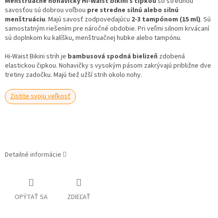
Menštruačné nohavičky Hi-Waist bikini
s čipkou
so strednou
savosťou sú dobrou voľbou
pre stredne silnú alebo silnú
menštruáciu
. Majú savosť zodpovedajúcu
2-3 tampónom (15 ml)
. Sú
samostatným riešením pre náročné obdobie. Pri veľmi silnom krvácaní
sú doplnkom ku kalíšku, menštruačnej hubke alebo tampónu.
Hi-Waist Bikini strih je
bambusová spodná bielizeň
zdobená
elastickou čipkou. Nohavičky s vysokým pásom zakrývajú približne dve
tretiny zadočku. Majú tiež užší strih okolo nohy.
Zistite svoju veľkosť
Detailné informácie
OPÝTAŤ SA
ZDIEĽAŤ