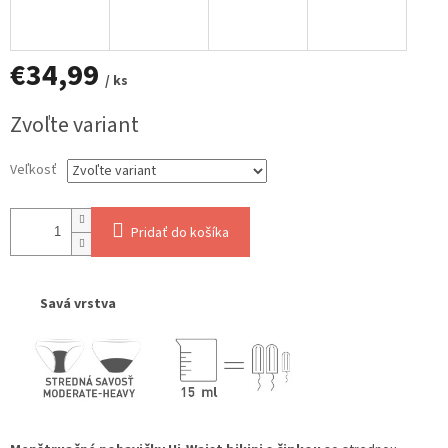
€34,99
/ ks
Jednotková
Zvoľte variant
cena:
Veľkosť
Pridať do košíka
Savá vrstva