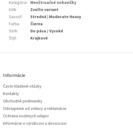
Kategória
:
Menštruačné nohavičky
EAN
:
Zvoľte variant
Savosť
:
Stredná | Moderate Heavy
Farba
:
Čierna
Strih
:
Do pása / Vysoké
Štýl
:
Krajkové
Z
á
p
ä
Informácie
t
Často kladené otázky
i
e
Kontakty
Obchodné podmienky
Odstupenie od zmluvy a reklamácie
Ochrana osobnych udajov
Informácie o výrobcovi a dovozcovi