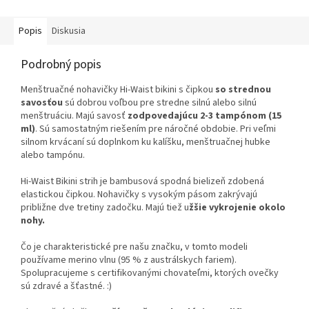
Popis
Diskusia
Podrobný popis
Menštruačné nohavičky Hi-Waist bikini s čipkou
so strednou
savosťou
sú dobrou voľbou pre stredne silnú alebo silnú
menštruáciu. Majú savosť
zodpovedajúcu 2-3 tampónom
(15
ml)
. Sú samostatným riešením pre náročné obdobie. Pri veľmi
silnom krvácaní sú doplnkom ku kalíšku, menštruačnej hubke
alebo tampónu.
Hi-Waist Bikini strih je bambusová spodná bielizeň zdobená
elastickou čipkou. Nohavičky s vysokým pásom zakrývajú
približne dve tretiny zadočku. Majú tiež u
žšie vykrojenie okolo
nohy.
Čo je charakteristické pre našu značku, v tomto modeli
používame merino vlnu (95 % z austrálskych fariem).
Spolupracujeme s certifikovanými chovateľmi, ktorých ovečky
sú zdravé a šťastné. :)