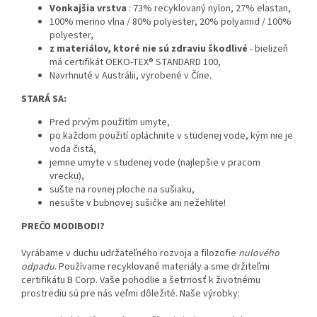
Vonkajšia vrstva
: 73% recyklovaný nylon, 27% elastan,
100% merino vlna / 80% polyester, 20% polyamid / 100%
polyester,
z materiálov, ktoré nie sú zdraviu škodlivé
- bielizeň
má certifikát OEKO-TEX® STANDARD 100,
Navrhnuté v Austrálii, vyrobené v Číne.
STARÁ SA:
Pred prvým použitím umyte,
po každom použití opláchnite v studenej vode, kým nie je
voda čistá,
jemne umyte v studenej vode (najlepšie v pracom
vrecku),
sušte na rovnej ploche na sušiaku,
nesušte v bubnovej sušičke ani nežehlite!
PREČO MODIBODI?
Vyrábame v duchu udržateľného rozvoja a filozofie
nulového
odpadu
. Používame recyklované materiály a sme držiteľmi
certifikátu B Corp. Vaše pohodlie a šetrnosť k životnému
prostrediu sú pre nás veľmi dôležité. Naše výrobky: