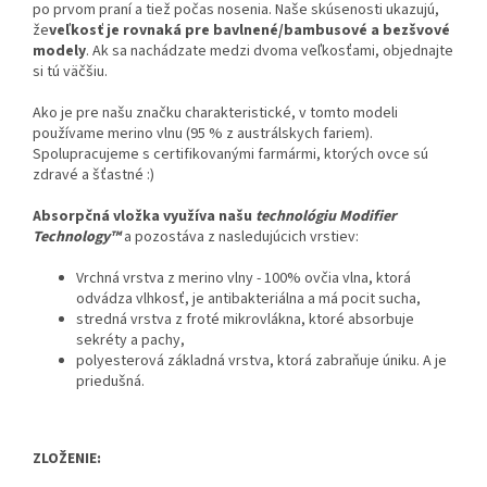
po prvom praní a tiež počas nosenia. Naše skúsenosti ukazujú,
že
veľkosť je rovnaká pre bavlnené/bambusové a bezšvové
modely
. Ak sa nachádzate medzi dvoma veľkosťami, objednajte
si tú väčšiu.
Ako je pre našu značku charakteristické, v tomto modeli
používame merino vlnu (95 % z austrálskych fariem).
Spolupracujeme s certifikovanými farmármi, ktorých ovce sú
zdravé a šťastné :)
Absorpčná vložka využíva našu
technológiu Modifier
Technology™
a pozostáva z nasledujúcich vrstiev:
Vrchná vrstva z merino vlny - 100% ovčia vlna, ktorá
odvádza vlhkosť, je antibakteriálna a má pocit sucha,
stredná vrstva z froté mikrovlákna, ktoré absorbuje
sekréty a pachy,
polyesterová základná vrstva, ktorá zabraňuje úniku. A je
priedušná.
ZLOŽENIE: