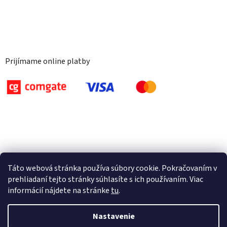
Prijímame online platby
Táto webová stránka používa súbory cookie. Pokračovaním v
prehliadaní tejto stránky súhlasíte s ich používaním. Viac
informácií nájdete na stránke
tu
.
Nastavenie
Vytvoril Shoptet