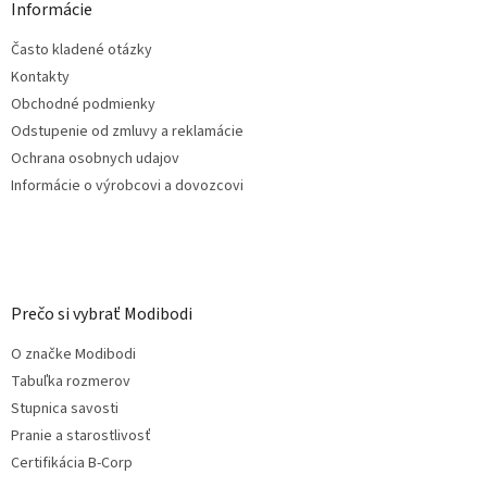
ä
Informácie
t
Často kladené otázky
i
e
Kontakty
Obchodné podmienky
Odstupenie od zmluvy a reklamácie
Ochrana osobnych udajov
Informácie o výrobcovi a dovozcovi
Prečo si vybrať Modibodi
O značke Modibodi
Tabuľka rozmerov
Stupnica savosti
Pranie a starostlivosť
Certifikácia B-Corp