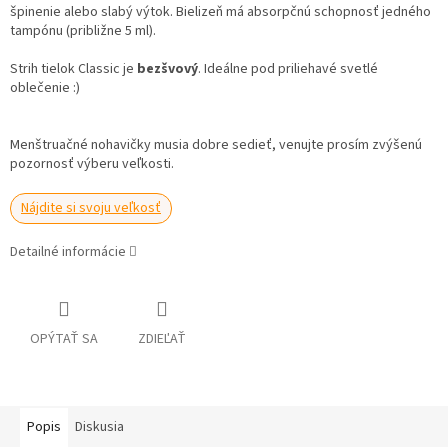
špinenie alebo slabý výtok. Bielizeň má absorpčnú schopnosť jedného
tampónu (približne 5 ml).
Strih tielok Classic je
bezšvový
. Ideálne pod priliehavé svetlé
oblečenie :)
Menštruačné nohavičky musia dobre sedieť, venujte prosím zvýšenú
pozornosť výberu veľkosti.
Nájdite si svoju veľkosť
Detailné informácie
OPÝTAŤ SA
ZDIEĽAŤ
Popis
Diskusia