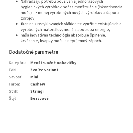
Nahrádzajú potrebu používania jednorazových
hygienických výrobkov počas menštruácie (inkontinencia
moču) => menej vyrobených nových výrobkov a úspora
zdrojov,
tkanina z recyklovaných vlákien => využitie existujúcich a
vyrobených materiálov, menšia spotreba energie,
naša inovatívna technológia absorbuje špinenie,
krvácanie, kvapky moču a nepríjemný zápach.
Dodatočné parametre
Kategória
:
Menštruačné nohavičky
EAN
:
Zvoľte variant
Savosť
:
Mini
Farba
:
Cashew
Strih
:
Stringi
Štýl
:
Bezšvové
Z
á
p