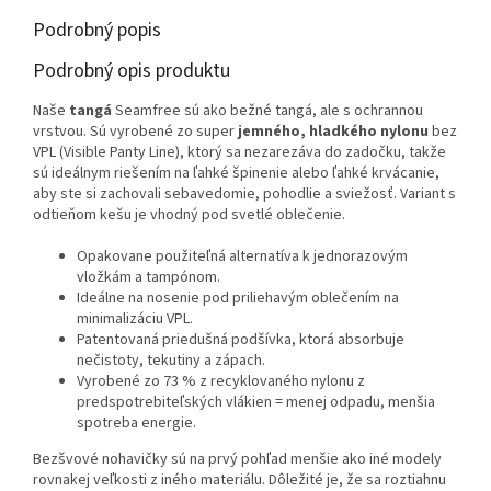
Podrobný popis
Podrobný opis produktu
Naše
tangá
Seamfree sú ako bežné tangá, ale s ochrannou
vrstvou. Sú vyrobené zo super
jemného, hladkého nylonu
bez
VPL (Visible Panty Line), ktorý sa nezarezáva do zadočku, takže
sú ideálnym riešením na ľahké špinenie alebo ľahké krvácanie,
aby ste si zachovali sebavedomie, pohodlie a sviežosť. Variant s
odtieňom kešu je vhodný pod svetlé oblečenie.
Opakovane použiteľná alternatíva k jednorazovým
vložkám a tampónom.
Ideálne na nosenie pod priliehavým oblečením na
minimalizáciu VPL.
Patentovaná priedušná podšívka, ktorá absorbuje
nečistoty, tekutiny a zápach.
Vyrobené zo 73 % z recyklovaného nylonu z
predspotrebiteľských vlákien = menej odpadu, menšia
spotreba energie.
Bezšvové nohavičky sú na prvý pohľad menšie ako iné modely
rovnakej veľkosti z iného materiálu. Dôležité je, že sa roztiahnu