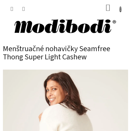
Prejsť
NÁKUP
na
obsah
KOŠÍK
Menštruačné nohavičky Seamfree
Thong Super Light Cashew