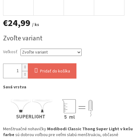
€24,99
/ ks
Jednotková
Zvoľte variant
cena:
Veľkosť
Pridať do košíka
Savá vrstva
Menštruačné nohavičky
Modibodi Classic Thong Super Light v kešu
farbe
sú dobrou voľbou pre veľmi slabú menštruáciu, občasné