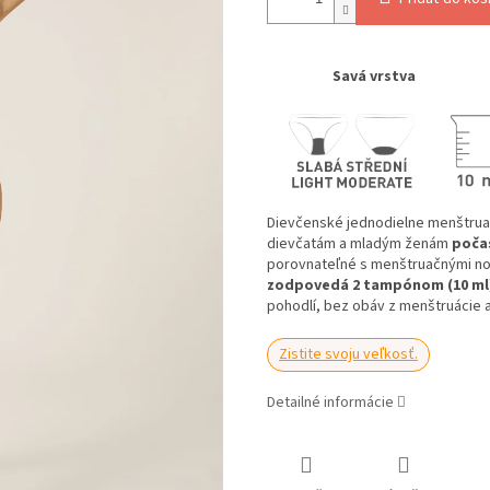
Savá vrstva
Dievčenské jednodielne menštrua
dievčatám a mladým ženám
počas
porovnateľné s menštruačnými no
zodpovedá 2 tampónom (10 ml
pohodlí, bez obáv z menštruácie a
Zistite svoju veľkosť.
Detailné informácie