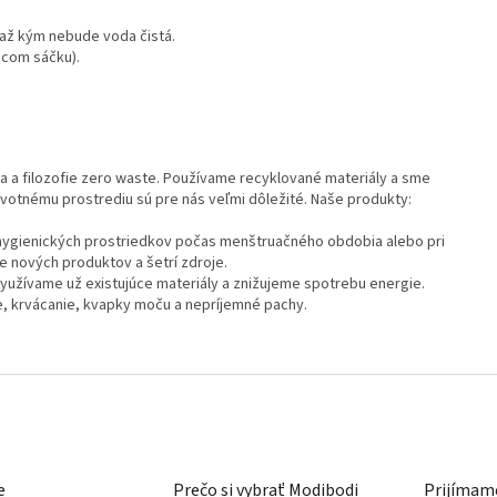
 až kým nebude voda čistá.
acom sáčku).
 a filozofie zero waste. Používame recyklované materiály a sme
životnému prostrediu sú pre nás veľmi dôležité. Naše produkty:
hygienických prostriedkov počas menštruačného obdobia alebo pri
e nových produktov a šetrí zdroje.
využívame už existujúce materiály a znižujeme spotrebu energie.
e, krvácanie, kvapky moču a nepríjemné pachy.
e
Prečo si vybrať Modibodi
Prijímame