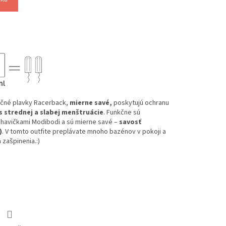
čné plavky Racerback,
mierne savé,
poskytujú ochranu
 strednej a slabej menštruácie
. Funkčne sú
havičkami Modibodi a sú mierne savé –
savosť
)
. V tomto outfite preplávate mnoho bazénov v pokoji a
 zašpinenia.:)