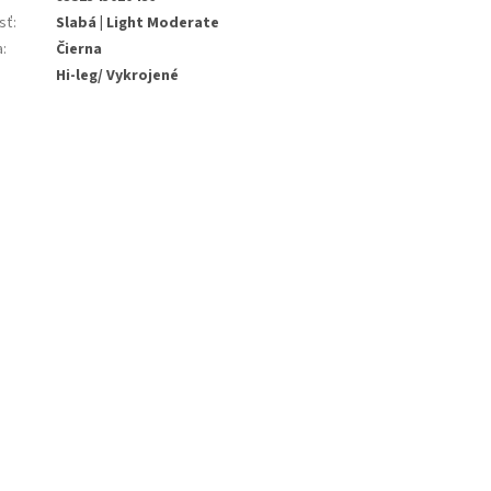
sť
:
Slabá | Light Moderate
a
:
Čierna
:
Hi-leg/ Vykrojené