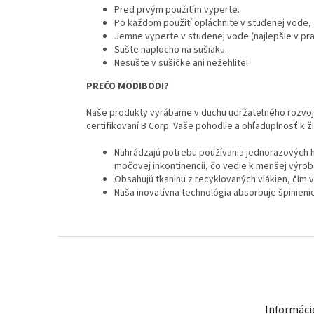
Pred prvým použitím vyperte.
Po každom použití opláchnite v studenej vode,
Jemne vyperte v studenej vode (najlepšie v pr
Sušte naplocho na sušiaku.
Nesušte v sušičke ani nežehlite!
PREČO MODIBODI?
Naše produkty vyrábame v duchu udržateľného rozvoja
certifikovaní B Corp. Vaše pohodlie a ohľaduplnosť k 
Nahrádzajú potrebu používania jednorazových 
močovej inkontinencii, čo vedie k menšej výrob
Obsahujú tkaninu z recyklovaných vlákien, čím 
Naša inovatívna technológia absorbuje špinieni
Z
á
p
ä
t
Informáci