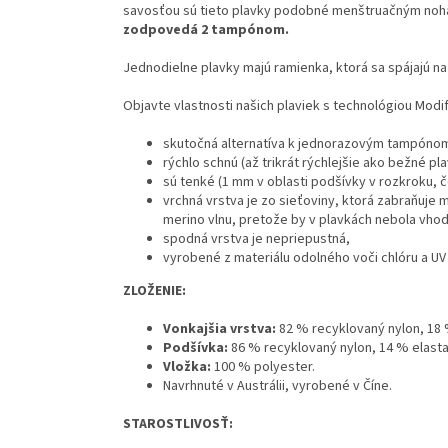
savosťou sú tieto plavky podobné menštruačným noh
zodpovedá 2 tampónom.
Jednodielne plavky majú ramienka, ktorá sa spájajú na
Objavte vlastnosti našich plaviek s technológiou Modi
skutočná alternatíva k jednorazovým tampóno
rýchlo schnú (až trikrát rýchlejšie ako bežné pla
sú tenké (1 mm v oblasti podšívky v rozkroku, 
vrchná vrstva je zo sieťoviny, ktorá zabraňuje
merino vlnu, pretože by v plavkách nebola vhod
spodná vrstva je nepriepustná,
vyrobené z materiálu odolného voči chlóru a UV 
ZLOŽENIE:
Vonkajšia vrstva:
82 % recyklovaný nylon, 18 
Podšívka:
86 % recyklovaný nylon, 14 % elasta
Vložka:
100 % polyester.
Navrhnuté v Austrálii, vyrobené v Číne.
STAROSTLIVOSŤ: