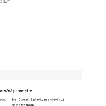
ZDIEĽAŤ
atočné parametre
gória
:
Menštruačné plavky pre dievčatá
9351343020486