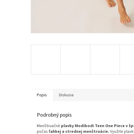
Popis
Diskusia
Podrobný popis
Menštruačné
plavky Modibodi Teen One Piece v š
počas
ľahkej a strednej menštruácie.
Využite plavk