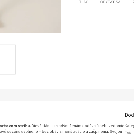
TLAČ
OPÝTAŤ SA
Dod
portovom strihu
. Dievčatám a mladým ženám dodávajú sebavedomie
Kate
ovú sezónu uvoľnene – bez obáv z menštruácie a zašpinenia. Svojou
EAN
: