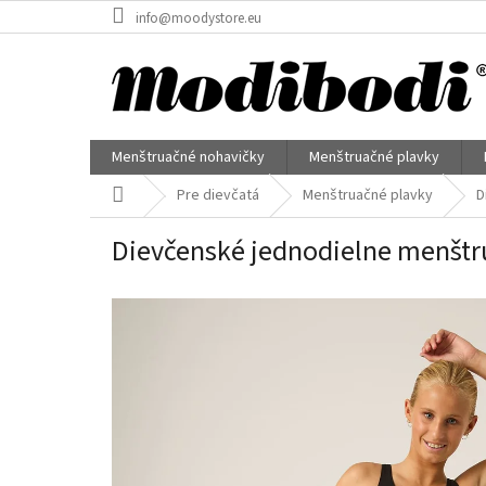
Prejsť
info@moodystore.eu
na
obsah
Menštruačné nohavičky
Menštruačné plavky
Domov
Pre dievčatá
Menštruačné plavky
D
Dievčenské jednodielne menštr