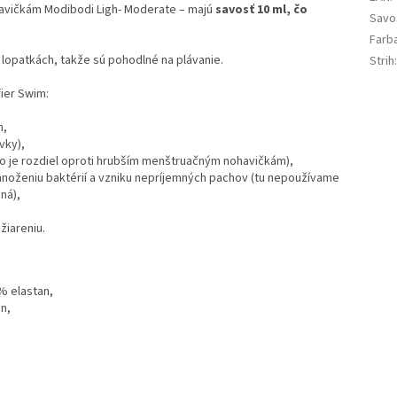
avičkám Modibodi Ligh- Moderate – majú
savosť 10 ml,
čo
Savo
Farb
 lopatkách, takže sú pohodlné na plávanie.
Strih
fier Swim:
m,
vky),
čo je rozdiel oproti hrubším menštruačným nohavičkám),
 množeniu baktérií a vzniku nepríjemných pachov (tu nepoužívame
ná),
žiareniu.
% elastan,
n,