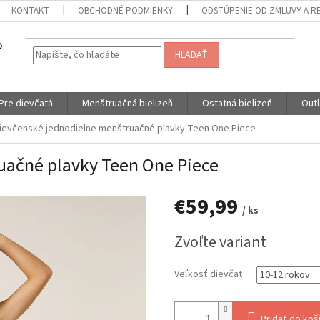
KONTAKT
OBCHODNÉ PODMIENKY
ODSTÚPENIE OD ZMLUVY A R
HĽADAŤ
Pre dievčatá
Menštruačná bielizeň
Ostatná bielizeň
Outl
ievčenské jednodielne menštruačné plavky Teen One Piece
uačné plavky Teen One Piece
€59,99
/ ks
Jednotková
Zvoľte variant
cena:
Veľkosť dievčat
Pridať do koš