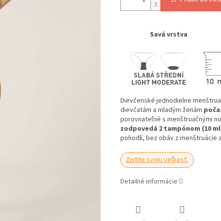
Savá vrstva
Dievčenské jednodielne menštrua
dievčatám a mladým ženám
počas
porovnateľné s menštruačnými no
zodpovedá 2 tampónom (10 ml
pohodlí, bez obáv z menštruácie a
Zistite svoju veľkosť.
Detailné informácie