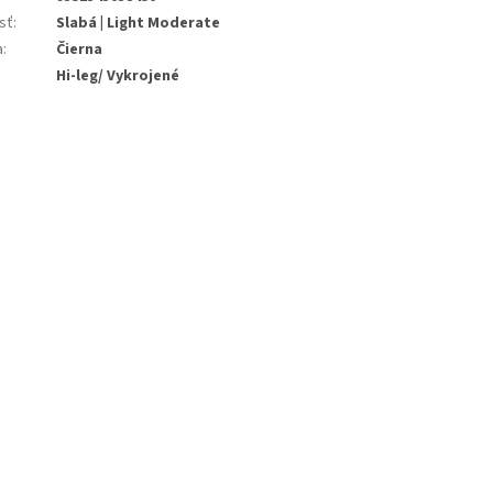
sť
:
Slabá | Light Moderate
a
:
Čierna
:
Hi-leg/ Vykrojené