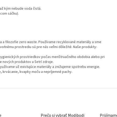
 až kým nebude voda čistá.
acom sáčku).
 a filozofie zero waste. Používame recyklované materiály a sme
životnému prostrediu sú pre nás veľmi dôležité. Naše produkty:
hygienických prostriedkov počas menštruačného obdobia alebo pri
e nových produktov a šetrí zdroje.
využívame už existujúce materiály a znižujeme spotrebu energie.
e, krvácanie, kvapky moču a nepríjemné pachy.
e
Prečo si vybrať Modibodi
Prijímame