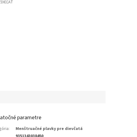
ZDIEĽAŤ
atočné parametre
gória
:
Menštruačné plavky pre dievčatá
9351343038450