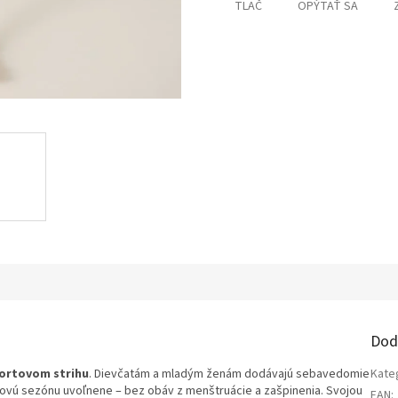
TLAČ
OPÝTAŤ SA
Dod
portovom strihu
. Dievčatám a mladým ženám dodávajú sebavedomie
Kate
ovú sezónu uvoľnene – bez obáv z menštruácie a zašpinenia. Svojou
EAN
: