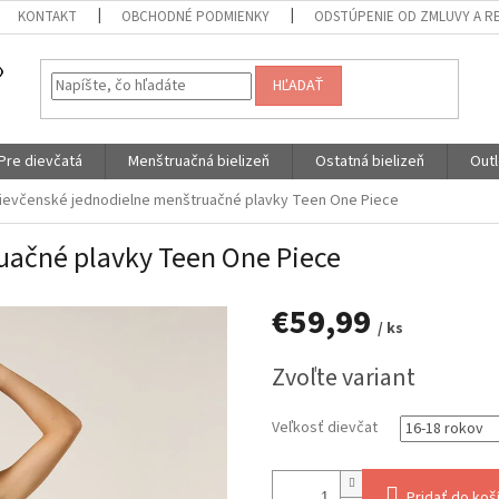
KONTAKT
OBCHODNÉ PODMIENKY
ODSTÚPENIE OD ZMLUVY A R
HĽADAŤ
Pre dievčatá
Menštruačná bielizeň
Ostatná bielizeň
Outl
ievčenské jednodielne menštruačné plavky Teen One Piece
uačné plavky Teen One Piece
€59,99
/ ks
Jednotková
Zvoľte variant
cena:
Veľkosť dievčat
Pridať do koš