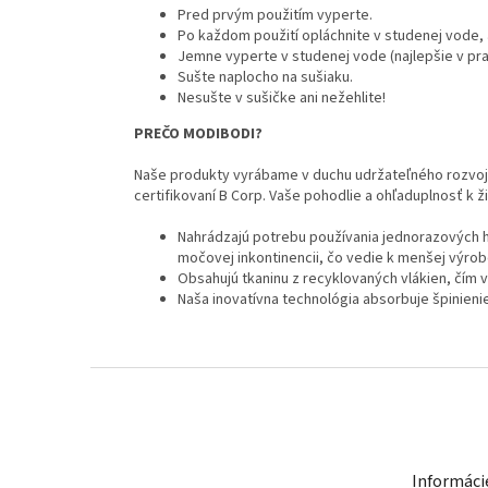
Pred prvým použitím vyperte.
Po každom použití opláchnite v studenej vode,
Jemne vyperte v studenej vode (najlepšie v pr
Sušte naplocho na sušiaku.
Nesušte v sušičke ani nežehlite!
PREČO MODIBODI?
Naše produkty vyrábame v duchu udržateľného rozvoja
certifikovaní B Corp. Vaše pohodlie a ohľaduplnosť k 
Nahrádzajú potrebu používania jednorazových 
močovej inkontinencii, čo vedie k menšej výrob
Obsahujú tkaninu z recyklovaných vlákien, čím 
Naša inovatívna technológia absorbuje špinieni
Z
á
p
ä
t
Informáci