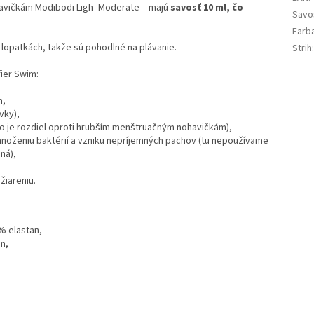
avičkám Modibodi Ligh- Moderate – majú
savosť 10 ml,
čo
Savo
Farb
 lopatkách, takže sú pohodlné na plávanie.
Strih
fier Swim:
m,
vky),
čo je rozdiel oproti hrubším menštruačným nohavičkám),
 množeniu baktérií a vzniku nepríjemných pachov (tu nepoužívame
ná),
žiareniu.
% elastan,
n,