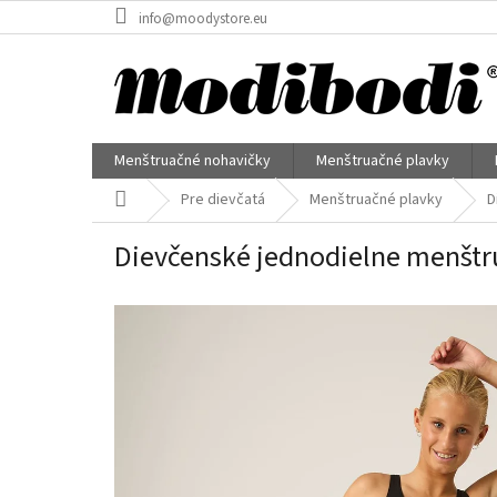
Prejsť
info@moodystore.eu
na
obsah
Menštruačné nohavičky
Menštruačné plavky
Domov
Pre dievčatá
Menštruačné plavky
D
Dievčenské jednodielne menštr