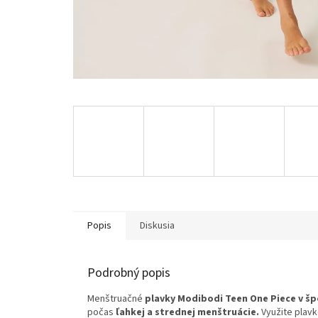
Popis
Diskusia
Podrobný popis
Menštruačné
plavky Modibodi Teen One Piece v š
počas
ľahkej a strednej menštruácie.
Využite plavk