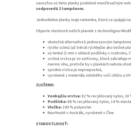
savosťou sú tieto plavky podobné menštruačným noh
zodpovedá 2 tampónom.
Jednodielne plavky majú ramienka, ktorá sa spájajú na
Objavte vlastnosti našich plaviek s technológiou Modi
skutočná alternatíva k jednorazovým tampóno
rýchlo schnú (až trikrát rýchlejšie ako bežné pla
sú tenké (1 mm v oblasti podšívky v rozkroku, 
vrchná vrstva je zo sieťoviny, ktorá zabraňuje
merino vlnu, pretože by v plavkách nebola vhod
spodná vrstva je nepriepustná,
vyrobené z materiálu odolného voči chlóru a UV 
ZLOŽENIE:
Vonkajšia vrstva:
82 % recyklovaný nylon, 18 
Podšívka:
86 % recyklovaný nylon, 14 % elasta
Vložka:
100 % polyester.
Navrhnuté v Austrálii, vyrobené v Číne.
STAROSTLIVOSŤ: