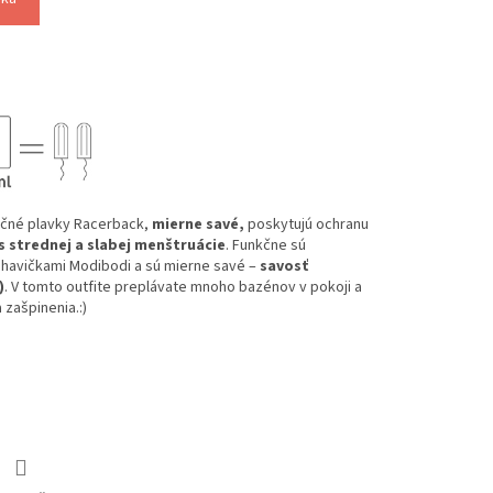
čné plavky Racerback,
mierne savé,
poskytujú ochranu
 strednej a slabej menštruácie
. Funkčne sú
havičkami Modibodi a sú mierne savé –
savosť
)
. V tomto outfite preplávate mnoho bazénov v pokoji a
 zašpinenia.:)