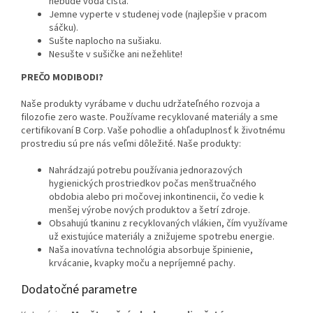
nebude voda čistá.
Jemne vyperte v studenej vode (najlepšie v pracom
sáčku).
Sušte naplocho na sušiaku.
Nesušte v sušičke ani nežehlite!
PREČO MODIBODI?
Naše produkty vyrábame v duchu udržateľného rozvoja a
filozofie zero waste. Používame recyklované materiály a sme
certifikovaní B Corp. Vaše pohodlie a ohľaduplnosť k životnému
prostrediu sú pre nás veľmi dôležité. Naše produkty:
Nahrádzajú potrebu používania jednorazových
hygienických prostriedkov počas menštruačného
obdobia alebo pri močovej inkontinencii, čo vedie k
menšej výrobe nových produktov a šetrí zdroje.
Obsahujú tkaninu z recyklovaných vlákien, čím využívame
už existujúce materiály a znižujeme spotrebu energie.
Naša inovatívna technológia absorbuje špinienie,
krvácanie, kvapky moču a nepríjemné pachy.
Dodatočné parametre