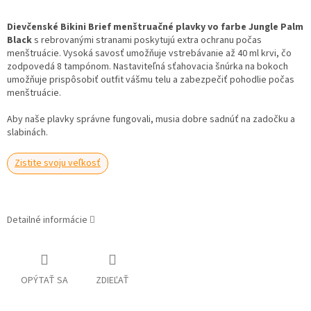
Dievčenské Bikini Brief menštruačné plavky vo farbe Jungle Palm
Black
s rebrovanými stranami poskytujú extra ochranu počas
menštruácie. Vysoká savosť umožňuje vstrebávanie až 40 ml krvi, čo
zodpovedá 8 tampónom. Nastaviteľná sťahovacia šnúrka na bokoch
umožňuje prispôsobiť outfit vášmu telu a zabezpečiť pohodlie počas
menštruácie.
Aby naše plavky správne fungovali, musia dobre sadnúť na zadočku a
slabinách.
Zistite svoju veľkosť
Detailné informácie
OPÝTAŤ SA
ZDIEĽAŤ