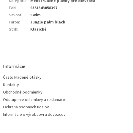
Kategória
:
Menštruačné plavky pre dievčatá
EAN
:
9351343058397
Savosť
:
Swim
Farba
:
Jungle palm black
Strih
:
Klasické
Z
á
p
ä
Informácie
t
Často kladené otázky
i
e
Kontakty
Obchodné podmienky
Odstupenie od zmluvy a reklamácie
Ochrana osobnych udajov
Informácie o výrobcovi a dovozcovi