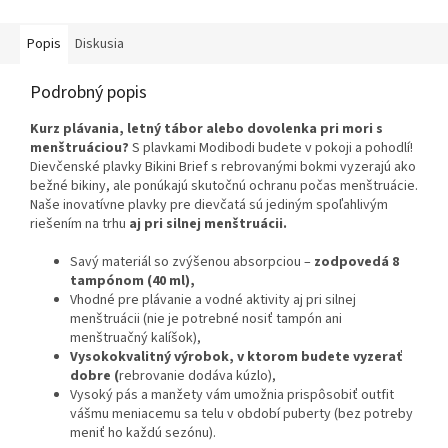
Popis
Diskusia
Podrobný popis
Kurz plávania, letný tábor alebo dovolenka pri mori s
menštruáciou?
S plavkami Modibodi budete v pokoji a pohodlí!
Dievčenské plavky Bikini Brief s rebrovanými bokmi vyzerajú ako
bežné bikiny, ale ponúkajú skutočnú ochranu počas menštruácie.
Naše inovatívne plavky pre dievčatá sú jediným spoľahlivým
riešením na trhu
aj pri silnej menštruácii.
Savý materiál so zvýšenou absorpciou –
zodpovedá 8
tampónom (40 ml),
Vhodné pre plávanie a vodné aktivity aj pri silnej
menštruácii (nie je potrebné nosiť tampón ani
menštruačný kalíšok),
Vysokokvalitný výrobok, v ktorom budete vyzerať
dobre (
rebrovanie dodáva kúzlo),
Vysoký pás a manžety vám umožnia prispôsobiť outfit
vášmu meniacemu sa telu v období puberty (bez potreby
meniť ho každú sezónu).