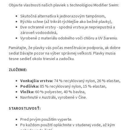
Objavte vlastnosti našich plaviek s technológiou Modifier Swim:
Skutočná alternatíva k jednorazovým tampónom,
Rýchlo schne (až trikrát rýchlejšie ako bežné plavky),
Dve ochranné vrstvy - spodná vrstva je nepriepustná a
zároveň vodoodolná,
Vyrobené z materiálu odolného voči chlóru a UV žiareniu.
Pamätajte, že plavky vás počas menštruácie podporia, ak dobre
sedia! Dávajte pozor na výber správnej veľkosti. Plavky musia
tesne sedieť okolo triesiel a zadočku.
ZLOŽENIE:
Vonkajšia vrstva:
74 % recyklovaný nylon, 26 % elastan,
Podšívka:
85 % recyklovaný nylon, 15 % elastan,
Vložka:
60 % polyester, 40 % bavlna,
Navrhnuté v Austrálii, vyrobené v Číne.
STAROSTLIVOSŤ:
Pred prvým použitím vyperte.
Po každom použití opláchnite v studenej vode, až kým