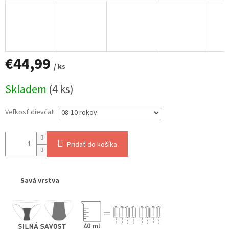
€44,99
/ ks
Jednotková
Skladem
(4 ks)
cena:
Veľkosť dievčat
Pridať do košíka
Savá vrstva