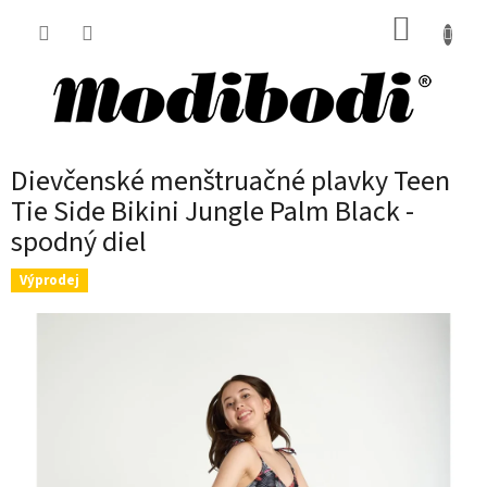
Prejsť
NÁKUP
na
obsah
KOŠÍK
Dievčenské menštruačné plavky Teen
Tie Side Bikini Jungle Palm Black -
spodný diel
Výprodej