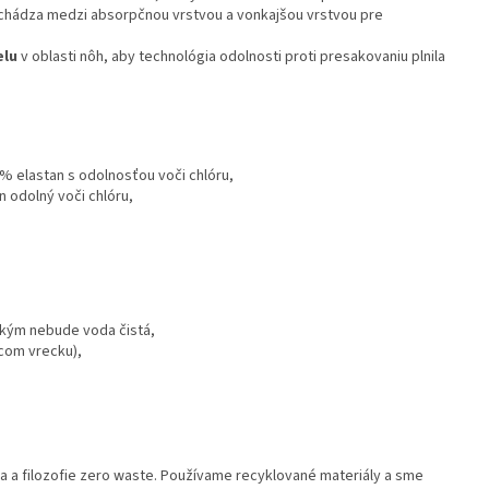
achádza medzi absorpčnou vrstvou a vonkajšou vrstvou pre
elu
v oblasti nôh, aby technológia odolnosti proti presakovaniu plnila
.
 % elastan s odolnosťou voči chlóru,
 odolný voči chlóru,
 kým nebude voda čistá,
acom vrecku),
 a filozofie zero waste. Používame recyklované materiály a sme