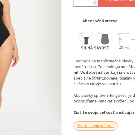
Absorpčná vrstva
Jednodielne menštruačné plavky
menštruáciu. Technológia menštr
ml.
Vodotesná vonkajšia vrstv
špeciálne štruktúrovanej tkaniny 
a všetko ukryje vo vnútri :).
Aby plavky správne fungovali, je d
odporúčame venovať zvýšenú pozo
Zistite svoju veľkosť a užívajte
Zistite svoju veľkosť