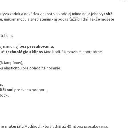
akrýva zadok a odvádza vlhkosť vo vode aj mimo nej a jeho
vysoká
u, únikom moču a znečistením - aj počas ťažších dní. Takže môžete
strihom,
aj mimo nej
bez presakovania
,
u* technológiou klinov
Modibodi. * Nezávisle laboratórne
 (8 tampónov),
 elasticitou pre pohodlné nosenie,
r,
šíčkami
pre tvar a podporu,
dočku.
ho materiálu
Modibodi, ktorý udrží až 40 ml bez presakovania.