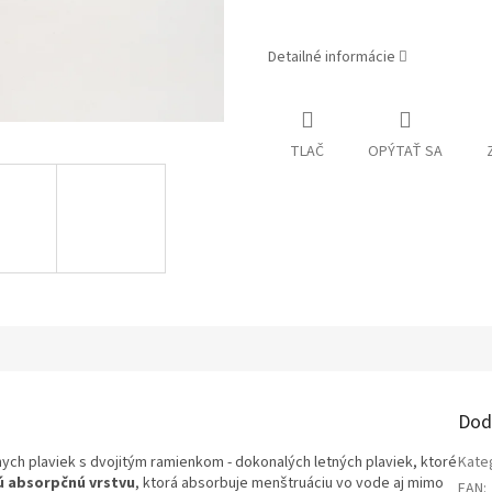
Detailné informácie
TLAČ
OPÝTAŤ SA
Dod
ych plaviek s dvojitým ramienkom - dokonalých letných plaviek, ktoré
Kate
 absorpčnú vrstvu
, ktorá absorbuje menštruáciu vo vode aj mimo
EAN
: