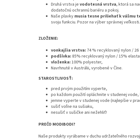
Druhá vrstva je
vodotesná vrstva
, ktorá sa n
dodatočnú ochrannú bariéru a pokoj.
Naše plavky
musia tesne priliehať k vášmu t
svoju funkciu. Pozor na výber správnej veľkosti
ZLOŽENIE:
vonkajšia vrstva:
74 % recyklovaný nylon / 26
podšívka:
85% recyklovaný nylon / 15% elastan
vloženka:
100% polyester,
Navrhnuté v Austrálii, vyrobené v Číne.
STAROSTLIVOSŤ:
pred prvým použitím vyperte,
po každom použití opláchnite v studenej vode,
jemne vyperte v studenej vode (najlepšie v pr
sušiť voľne na sušiaku,
nesušiť v sušičke ani nežehliť!
PREČO MODIBODI?
Naše produkty vyrábame v duchu udržateľného rozvoja