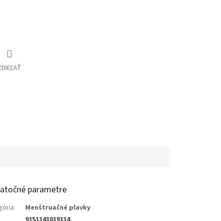
ZDIEĽAŤ
atočné parametre
gória
:
Menštruačné plavky
9351343039334