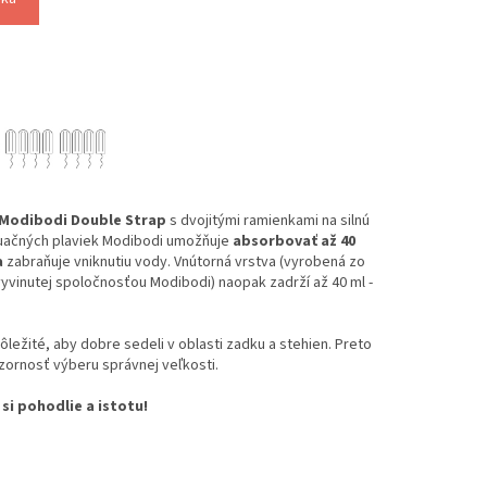
Modibodi Double Strap
s dvojitými ramienkami na silnú
uačných plaviek Modibodi umožňuje
absorbovať až 40
a
zabraňuje vniknutiu vody. Vnútorná vrstva (vyrobená zo
vyvinutej spoločnosťou Modibodi) naopak zadrží až 40 ml -
ôležité, aby dobre sedeli v oblasti zadku a stehien. Preto
rnosť výberu správnej veľkosti.
 si pohodlie a istotu!