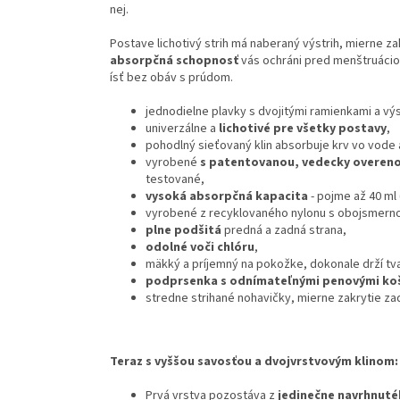
nej.
Postave lichotivý strih má naberaný výstrih, mierne z
absorpčná schopnosť
vás ochráni pred menštruácio
ísť bez obáv s prúdom.
jednodielne plavky s dvojitými ramienkami a vý
univerzálne a
lichotivé pre všetky postavy
,
pohodlný sieťovaný klin absorbuje krv vo vode 
vyrobené
s patentovanou, vedecky overeno
testované,
vysoká absorpčná kapacita
- pojme až 40 ml
vyrobené z recyklovaného nylonu s obojsmernou
plne podšitá
predná a zadná strana,
odolné voči chlóru
,
mäkký a príjemný na pokožke, dokonale drží tva
podprsenka s odnímateľnými penovými ko
stredne strihané nohavičky, mierne zakrytie za
Teraz s vyššou savosťou a dvojvrstvovým klinom:
Prvá vrstva pozostáva z
jedinečne navrhnuté