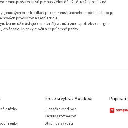
životnému prostrediu sú pre nás veľmi dôležité. Naše produkty:
hygienických prostriedkov počas menštruačného obdobia alebo pri
e nových produktov a šetrí zdroje.
využívame už existujúce materiály a znižujeme spotrebu energie.
e, krvácanie, kvapky moču a nepríjemné pachy.
e
Prečo si vybrať Modibodi
Prijímame
ené otázky
O značke Modibodi
Tabuľka rozmerov
podmienky
Stupnica savosti