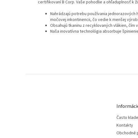
certifikovaní B Corp. Vaše pohodlie a ohľaduplnosť k 
Nahrádzajú potrebu používania jednorazových 
močovej inkontinencii, čo vedie k menšej výrob
Obsahujú tkaninu z recyklovaných vlákien, čím 
Naša inovatívna technológia absorbuje špinieni
Z
á
p
ä
t
Informáci
i
e
Často klad
Kontakty
Obchodné 