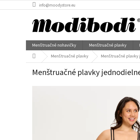
Prejsť
info@moodystore.eu
na
obsah
Menštruačné nohavičky
Menštruačné plavky
Domov
Menštruačné plavky
Menštruačné plavky 
Menštruačné plavky jednodielne