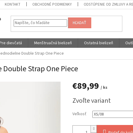
KONTAKT
OBCHODNÉ PODMIENKY
ODSTÚPENIE OD ZMLUVY A R
HĽADAŤ
Pre dievčatá
Menštruačná bielizeň
Ostatná bielizeň
Outl
jednodielne Double Strap One Piece
 Double Strap One Piece
€89,99
/ ks
Jednotková
Zvoľte variant
cena:
Veľkosť
Pridať do koš