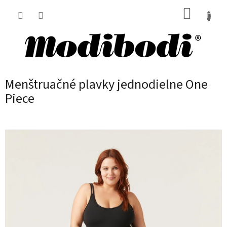
Prejsť
NÁKUP
na
obsah
KOŠÍK
Menštruačné plavky jednodielne One
Piece