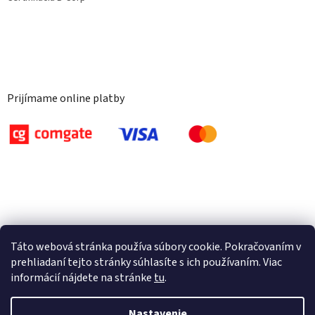
Prijímame online platby
Táto webová stránka používa súbory cookie. Pokračovaním v
prehliadaní tejto stránky súhlasíte s ich používaním. Viac
informácií nájdete na stránke
tu
.
Nastavenie