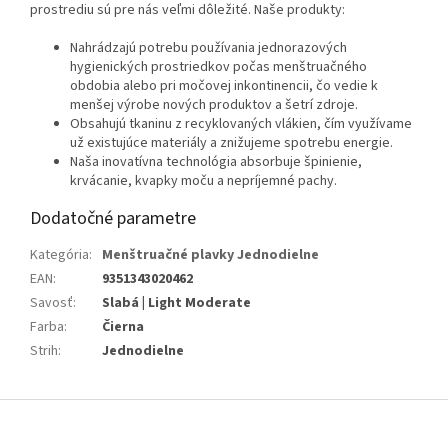
prostrediu sú pre nás veľmi dôležité. Naše produkty:
Nahrádzajú potrebu používania jednorazových
hygienických prostriedkov počas menštruačného
obdobia alebo pri močovej inkontinencii, čo vedie k
menšej výrobe nových produktov a šetrí zdroje.
Obsahujú tkaninu z recyklovaných vlákien, čím využívame
už existujúce materiály a znižujeme spotrebu energie.
Naša inovatívna technológia absorbuje špinienie,
krvácanie, kvapky moču a nepríjemné pachy.
Dodatočné parametre
Kategória
:
Menštruačné plavky Jednodielne
EAN
:
9351343020462
Savosť
:
Slabá | Light Moderate
Farba
:
Čierna
Strih
:
Jednodielne
Z
á