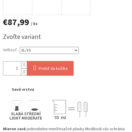
€87,99
/ ks
Jednotková
Zvoľte variant
cena:
Veľkosť
Pridať do košíka
Savá vrstva
Mierne savé
jednodielne menštruačné plavky Modibodi vás ochránia