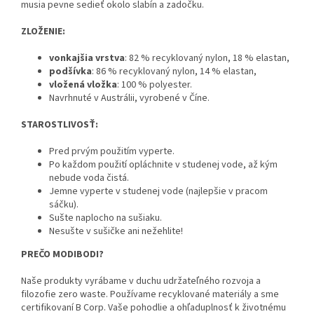
musia pevne sedieť okolo slabín a zadočku.
ZLOŽENIE:
vonkajšia vrstva
: 82 % recyklovaný nylon, 18 % elastan,
podšívka
: 86 % recyklovaný nylon, 14 % elastan,
vložená vložka
: 100 % polyester.
Navrhnuté v Austrálii, vyrobené v Číne.
STAROSTLIVOSŤ:
Pred prvým použitím vyperte.
Po každom použití opláchnite v studenej vode, až kým
nebude voda čistá.
Jemne vyperte v studenej vode (najlepšie v pracom
sáčku).
Sušte naplocho na sušiaku.
Nesušte v sušičke ani nežehlite!
PREČO MODIBODI?
Naše produkty vyrábame v duchu udržateľného rozvoja a
filozofie zero waste. Používame recyklované materiály a sme
certifikovaní B Corp. Vaše pohodlie a ohľaduplnosť k životnému