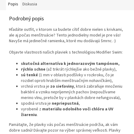
Popis
Diskusia
Podrobný popis
Hľadáte outfit, v ktorom sa budete cítiť dobre nielen s krivkami,
ale aj počas menštruácie? Tento jednodielny model je pre vás!
Navyše má jedinečné ramienka, ktoré mu dodávajú šmrnc. :)
Objavte vlastnosti našich plaviek s technológiou Modifier Swim:
skutočná alternatíva k jednorazovým tampónom,
rýchlo schne
(až trikrát rýchlejšie ako bežné plavky),
sú tenké
(1 mm v oblasti podšívky v rozkroku, čo je
rozdiel oproti hrubším menštruačným nohavičkám),
vrchná vrstva je
zo sieťoviny
, ktorá zabraňuje množeniu
baktérií a vzniku nepríjemných pachov (nepoužívame
merino vlnu, pretože by v plavkách dobre nefungovala),
spodná vrstva je
nepriepustná
,
vyrobené z
materiálu odolného voči chlóru a UV
žiareniu
.
Pamätajte, že plavky vás počas menštruácie podržia, ak vám
dobre sadnú! Dávajte pozor na výber správnej veľkosti. Plavky