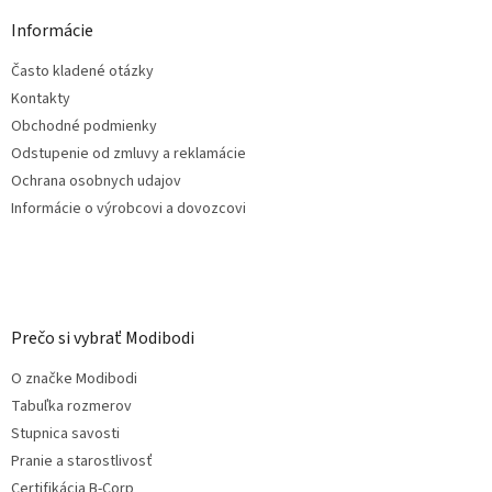
p
ä
Informácie
t
Často kladené otázky
i
e
Kontakty
Obchodné podmienky
Odstupenie od zmluvy a reklamácie
Ochrana osobnych udajov
Informácie o výrobcovi a dovozcovi
Prečo si vybrať Modibodi
O značke Modibodi
Tabuľka rozmerov
Stupnica savosti
Pranie a starostlivosť
Certifikácia B-Corp