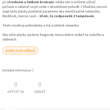
pri
strednom a ľahkom krvácaní.
Vďaka nim si môžete užívať
počasie a zabávať sa pri vode v absolútnom pohodlí. Z hľadiska savosti
majú tieto plavky podobné parametre ako menštruačné nohavičky
Modibodi, mierne savé –
10 ml, čo zodpovedá 2 tampónom
.
Tento model je jednodielny a má ozdobné ramienka.
Aby naše plavky správne fungovali, musia dobre sedieť na zadočku a
slabinách.
Zistite svoju veľkosť
Detailné informácie
OPÝTAŤ SA
ZDIEĽAŤ