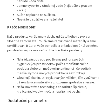
nebude voda čistá.
Jemne vyperte v studenej vode (najlepšie v pracom
sáčku).
Sušte naplocho na sušiaku.
Nesušte v sušičke ani nežehlite!
PREČO MODIBODI?
Naše produkty vyrábame v duchu udržateľného rozvoja a
filozofie zero waste. Používame recyklované materiály a sme
certifikovaní B Corp. Vaše pohodlie a ohľaduplnosť k životnému
prostrediu sú pre nás veľmi dôležité. Naše produkty:
Nahrádzajú potrebu používania jednorazových
hygienických prostriedkov počas menštruačného
obdobia alebo pri močovej inkontinencii, čo vedie k
menšej výrobe nových produktov a šetrí zdroje.
Obsahujú tkaninu z recyklovaných vlákien, čím využívame
už existujúce materiály a znižujeme spotrebu energie.
Naša inovatívna technológia absorbuje špinienie,
krvácanie, kvapky moču a nepríjemné pachy.
Dodatočné parametre