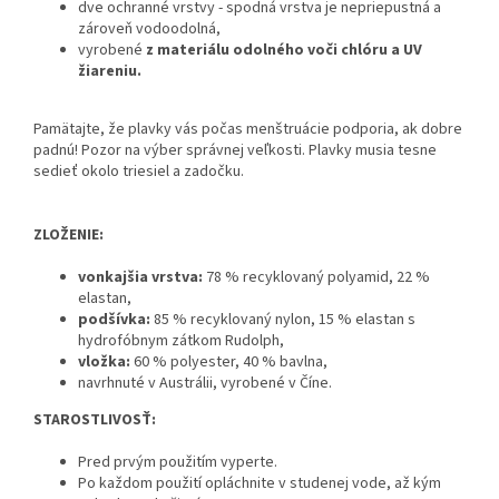
dve ochranné vrstvy - spodná vrstva je nepriepustná a
zároveň vodoodolná,
vyrobené
z materiálu odolného voči chlóru a UV
žiareniu.
Pamätajte, že plavky vás počas menštruácie podporia, ak dobre
padnú! Pozor na výber správnej veľkosti. Plavky musia tesne
sedieť okolo triesiel a zadočku.
ZLOŽENIE:
vonkajšia vrstva:
78 % recyklovaný polyamid, 22 %
elastan,
podšívka:
85 % recyklovaný nylon, 15 % elastan s
hydrofóbnym zátkom Rudolph,
vložka:
60 % polyester, 40 % bavlna,
navrhnuté v Austrálii, vyrobené v Číne.
STAROSTLIVOSŤ:
Pred prvým použitím vyperte.
Po každom použití opláchnite v studenej vode, až kým