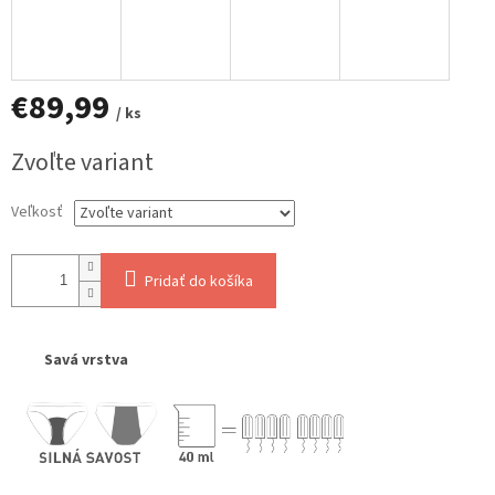
€89,99
/ ks
Jednotková
Zvoľte variant
cena:
Veľkosť
Pridať do košíka
Savá vrstva