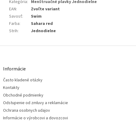
Kategória
:
Menštruačné plavky Jednodielne
EAN
:
Zvoľte variant
Savosť
:
Swim
Farba
:
Sahara red
Strih
:
Jednodielne
Z
á
p
ä
Informácie
t
Často kladené otázky
i
e
Kontakty
Obchodné podmienky
Odstupenie od zmluvy a reklamácie
Ochrana osobnych udajov
Informácie o výrobcovi a dovozcovi