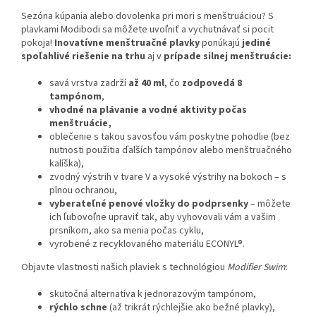
Sezóna kúpania alebo dovolenka pri mori s menštruáciou? S
plavkami Modibodi sa môžete uvoľniť a vychutnávať si pocit
pokoja!
Inovatívne menštruačné plavky
ponúkajú
jediné
spoľahlivé riešenie na trhu
aj v
prípade silnej menštruácie:
savá vrstva zadrží
až 40 ml
, čo
zodpovedá 8
tampónom
,
vhodné na plávanie a vodné aktivity počas
menštruácie,
oblečenie s takou savosťou vám poskytne pohodlie (bez
nutnosti použitia ďalších tampónov alebo menštruačného
kalíška),
zvodný výstrih v tvare V a vysoké výstrihy na bokoch – s
plnou ochranou,
vyberateľné penové vložky do podprsenky
– môžete
ich ľubovoľne upraviť tak, aby vyhovovali vám a vašim
prsníkom, ako sa menia počas cyklu,
vyrobené z recyklovaného materiálu ECONYL®.
Objavte vlastnosti našich plaviek s technológiou
Modifier Swim
:
skutočná alternatíva k jednorazovým tampónom,
rýchlo schne
(až trikrát rýchlejšie ako bežné plavky),