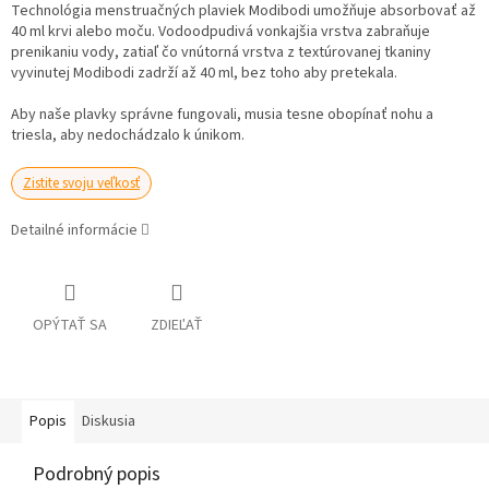
Technológia menstruačných plaviek Modibodi umožňuje absorbovať až
40 ml krvi alebo moču. Vodoodpudivá vonkajšia vrstva zabraňuje
prenikaniu vody, zatiaľ čo vnútorná vrstva z textúrovanej tkaniny
vyvinutej Modibodi zadrží až 40 ml, bez toho aby pretekala.
Aby naše plavky správne fungovali, musia tesne obopínať nohu a
triesla, aby nedochádzalo k únikom.
Zistite svoju veľkosť
Detailné informácie
OPÝTAŤ SA
ZDIEĽAŤ
Popis
Diskusia
Podrobný popis