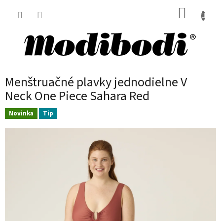
Prejsť
NÁKUP
na
obsah
KOŠÍK
Menštruačné plavky jednodielne V
Neck One Piece Sahara Red
Novinka
Tip