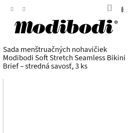
Prejsť
NÁKUP
na
obsah
KOŠÍK
Sada menštruačných nohavičiek
Modibodi Soft Stretch Seamless Bikini
Brief – stredná savosť, 3 ks