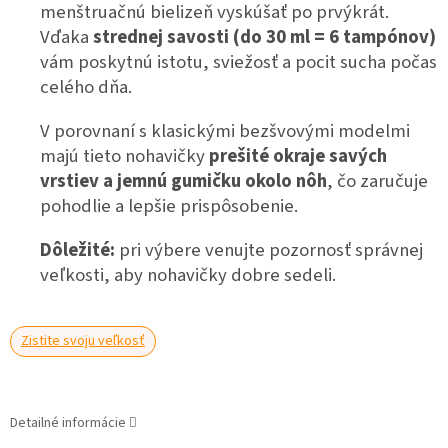
menštruačnú bielizeň vyskúšať po prvýkrát.
Vďaka
strednej savosti (do 30 ml = 6 tampónov)
vám poskytnú istotu, sviežosť a pocit sucha počas
celého dňa.
V porovnaní s klasickými bezšvovými modelmi
majú tieto nohavičky
prešité okraje savých
vrstiev a jemnú gumičku okolo nôh
, čo zaručuje
pohodlie a lepšie prispôsobenie.
Dôležité:
pri výbere venujte pozornosť správnej
veľkosti, aby nohavičky dobre sedeli.
Zistite svoju veľkosť
Detailné informácie