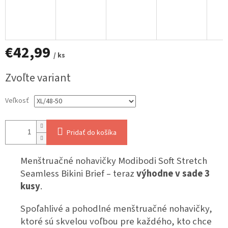
€42,99
/ ks
Jednotková
Zvoľte variant
cena:
Veľkosť
Pridať do košíka
Menštruačné nohavičky Modibodi Soft Stretch
Seamless Bikini Brief – teraz
výhodne v sade 3
kusy
.
Spoľahlivé a pohodlné menštruačné nohavičky,
ktoré sú skvelou voľbou pre každého, kto chce