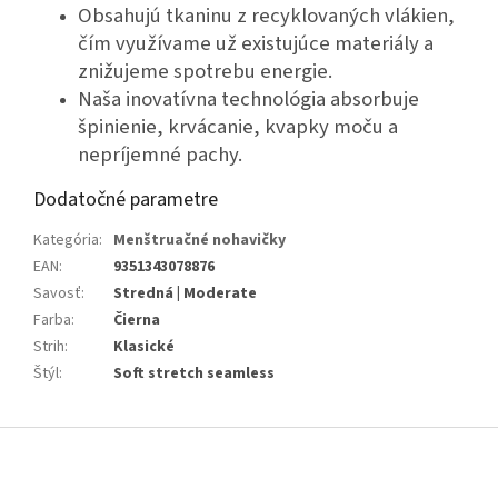
Obsahujú tkaninu z recyklovaných vlákien,
čím využívame už existujúce materiály a
znižujeme spotrebu energie.
Naša inovatívna technológia absorbuje
špinienie, krvácanie, kvapky moču a
nepríjemné pachy.
Dodatočné parametre
Kategória
:
Menštruačné nohavičky
EAN
:
9351343078876
Savosť
:
Stredná | Moderate
Farba
:
Čierna
Strih
:
Klasické
Štýl
:
Soft stretch seamless
Z
á
p