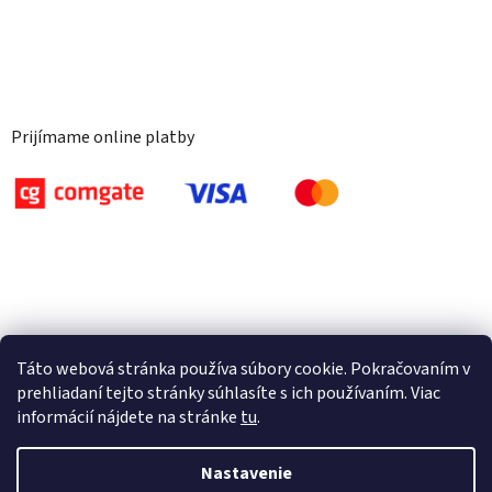
Prijímame online platby
Táto webová stránka používa súbory cookie. Pokračovaním v
prehliadaní tejto stránky súhlasíte s ich používaním. Viac
informácií nájdete na stránke
tu
.
Nastavenie
Vytvoril Shoptet