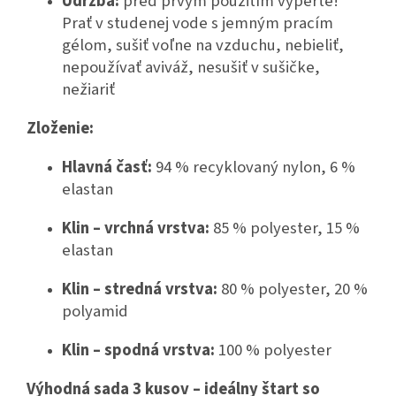
Údržba:
pred prvým použitím vyperte!
Prať v studenej vode s jemným pracím
gélom, sušiť voľne na vzduchu, nebieliť,
nepoužívať aviváž, nesušiť v sušičke,
nežiariť
Zloženie:
Hlavná časť:
94 % recyklovaný nylon, 6 %
elastan
Klin – vrchná vrstva:
85 % polyester, 15 %
elastan
Klin – stredná vrstva:
80 % polyester, 20 %
polyamid
Klin – spodná vrstva:
100 % polyester
Výhodná sada 3 kusov – ideálny štart so