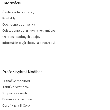
ä
Informácie
t
Často kladené otázky
i
e
Kontakty
Obchodné podmienky
Odstupenie od zmluvy a reklamácie
Ochrana osobnych udajov
Informácie o výrobcovi a dovozcovi
Prečo si vybrať Modibodi
O značke Modibodi
Tabuľka rozmerov
Stupnica savosti
Pranie a starostlivosť
Certifikácia B-Corp