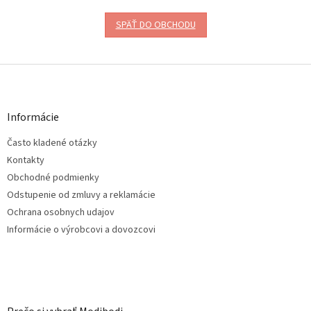
SPÄŤ DO OBCHODU
Z
á
p
ä
Informácie
t
Často kladené otázky
i
e
Kontakty
Obchodné podmienky
Odstupenie od zmluvy a reklamácie
Ochrana osobnych udajov
Informácie o výrobcovi a dovozcovi