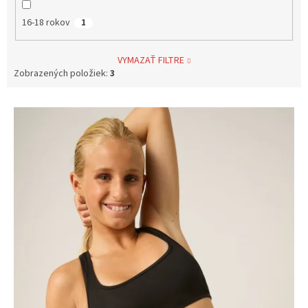
16-18 rokov
1
VYMAZAŤ FILTRE
Zobrazených položiek:
3
V
ý
p
i
s
p
r
o
d
u
k
t
o
v