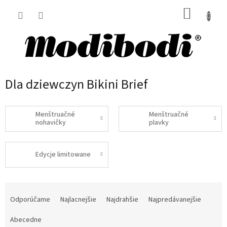
Prejsť
NÁKUP
na
obsah
KOŠÍK
Dla dziewczyn Bikini Brief
Menštruačné
Menštruačné
nohavičky
plavky
Edycje limitowane
R
a
Odporúčame
Najlacnejšie
Najdrahšie
Najpredávanejšie
d
e
Abecedne