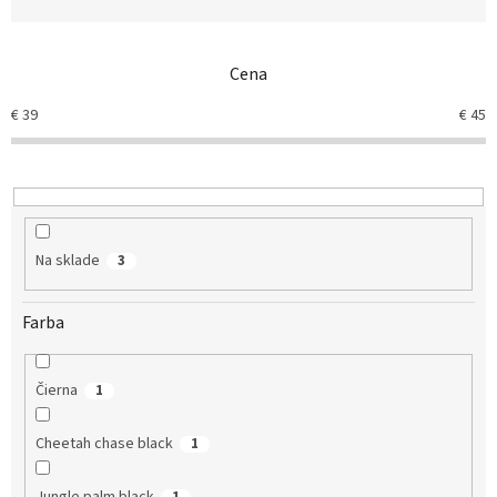
n
i
e
Cena
p
r
€
39
€
45
o
d
u
k
t
o
Na sklade
3
v
Farba
Čierna
1
Cheetah chase black
1