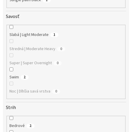
Jungle palm black
1
Savosť
Slabá | Light Moderate
1
Stredná | Moderate Heavy
0
Super | Super Overnight
0
Swim
2
Noc | Dlhšia savá vrstva
0
Strih
Bedrové
2