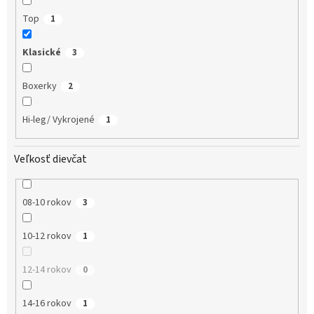
Top
1
Klasické
3
Boxerky
2
Hi-leg/ Vykrojené
1
Veľkosť dievčat
08-10 rokov
3
10-12 rokov
1
12-14 rokov
0
14-16 rokov
1