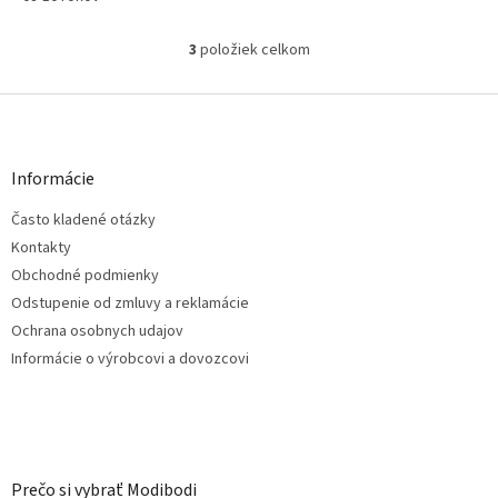
3
položiek celkom
O
v
l
Z
á
á
d
p
a
ä
Informácie
c
t
i
Často kladené otázky
i
e
e
p
Kontakty
r
Obchodné podmienky
v
Odstupenie od zmluvy a reklamácie
k
Ochrana osobnych udajov
y
v
Informácie o výrobcovi a dovozcovi
ý
p
i
s
u
Prečo si vybrať Modibodi