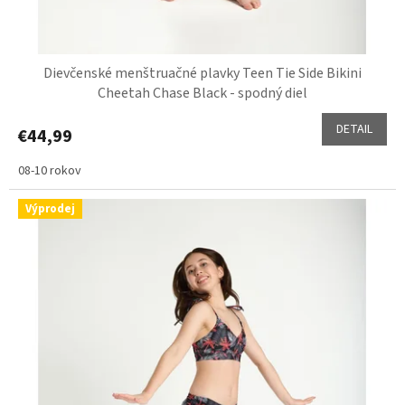
Dievčenské menštruačné plavky Teen Tie Side Bikini
Cheetah Chase Black - spodný diel
DETAIL
€44,99
08-10 rokov
Výprodej