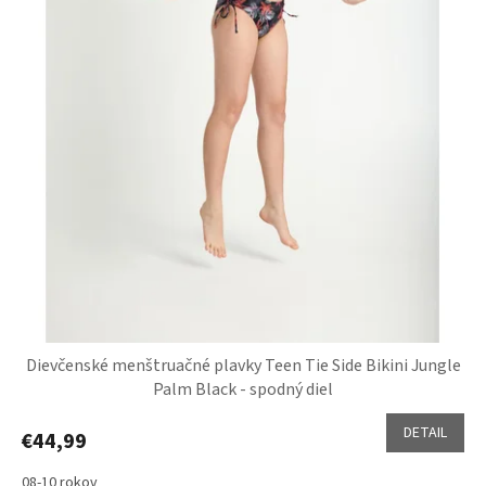
Dievčenské menštruačné plavky Teen Tie Side Bikini Jungle
Palm Black - spodný diel
DETAIL
€44,99
08-10 rokov