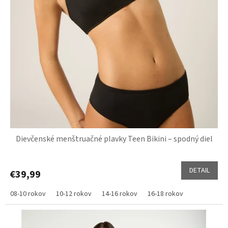
Dievčenské menštruačné plavky Teen Bikini – spodný diel
DETAIL
€39,99
08-10 rokov
10-12 rokov
14-16 rokov
16-18 rokov