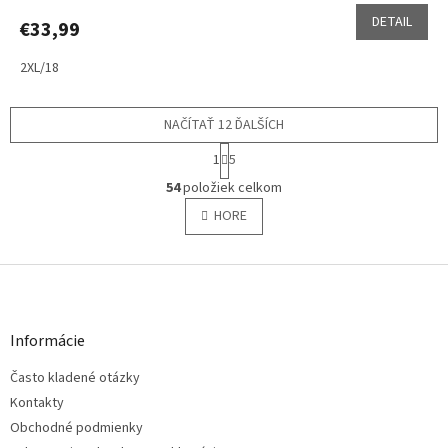
DETAIL
€33,99
2XL/18
NAČÍTAŤ 12 ĎALŠÍCH
S
1
5
t
O
r
54
položiek celkom
v
á
l
HORE
n
á
k
o
d
v
Z
a
a
c
á
n
i
p
i
e
ä
e
Informácie
p
t
r
Často kladené otázky
i
v
e
Kontakty
k
y
Obchodné podmienky
v