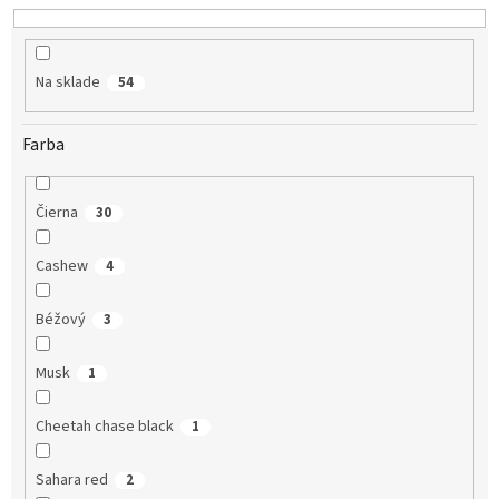
u
k
t
o
Na sklade
54
v
Farba
Čierna
30
Cashew
4
Béžový
3
Musk
1
Cheetah chase black
1
Sahara red
2