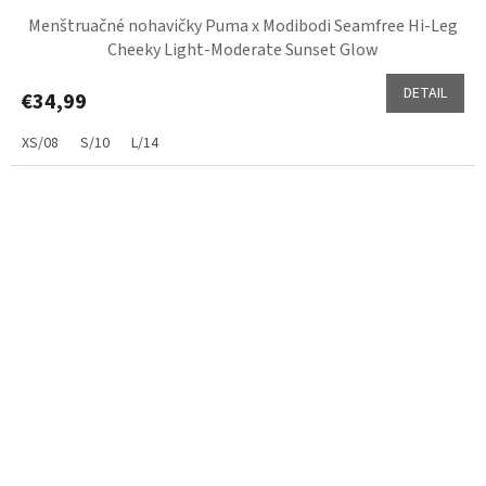
Menštruačné nohavičky Puma x Modibodi Seamfree Hi-Leg
Cheeky Light-Moderate Sunset Glow
DETAIL
€34,99
XS/08
S/10
L/14