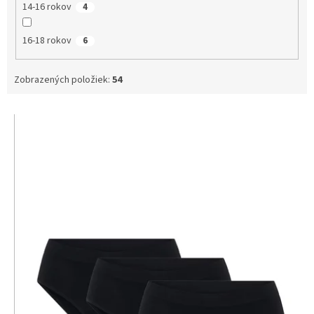
14-16 rokov
4
16-18 rokov
6
Zobrazených položiek:
54
V
ý
p
i
s
p
r
o
d
u
k
t
o