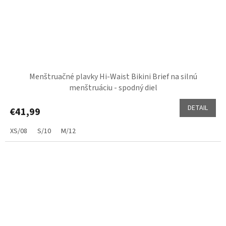
Menštruačné plavky Hi-Waist Bikini Brief na silnú
menštruáciu - spodný diel
DETAIL
€41,99
XS/08
S/10
M/12