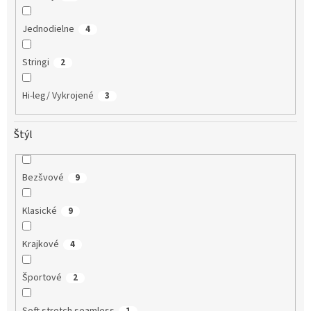
Jednodielne
4
Stringi
2
Hi-leg/ Vykrojené
3
Štýl
Bezšvové
9
Klasické
9
Krajkové
4
Športové
2
Soft stretch seamless
1