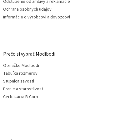
Odstupenie od zmluvy a reklamácie
ý
Ochrana osobnych udajov
p
i
Informácie o výrobcovi a dovozcovi
s
u
Prečo si vybrať Modibodi
O značke Modibodi
Tabuľka rozmerov
Stupnica savosti
Pranie a starostlivosť
Certifikácia B-Corp