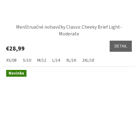
Menštruačné nohavičky Classic Cheeky Brief Light-
Moderate
DETAIL
€28,99
XS/08
S/10
M/12
L/14
XL/16
2XL/18
Novinka