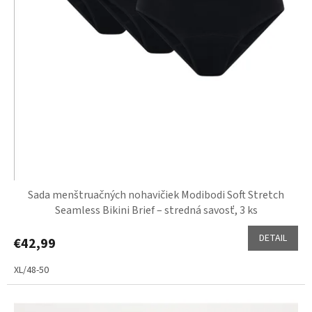
v
Sada menštruačných nohavičiek Modibodi Soft Stretch
Seamless Bikini Brief – stredná savosť, 3 ks
DETAIL
€42,99
XL/48-50