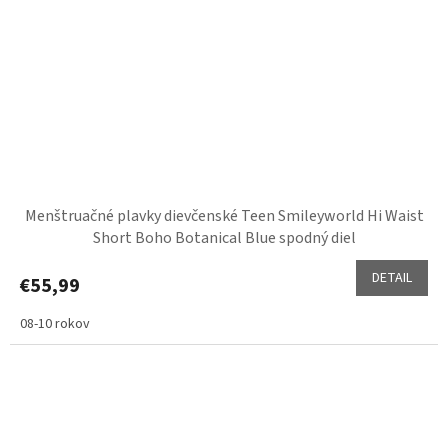
Menštruačné plavky dievčenské Teen Smileyworld Hi Waist
Short Boho Botanical Blue spodný diel
DETAIL
€55,99
08-10 rokov