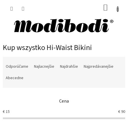
Prejsť
NÁKUP
na
obsah
KOŠÍK
Kup wszystko Hi-Waist Bikini
R
a
Odporúčame
Najlacnejšie
Najdrahšie
Najpredávanejšie
d
e
Abecedne
n
i
e
Cena
p
r
€
15
€
90
o
d