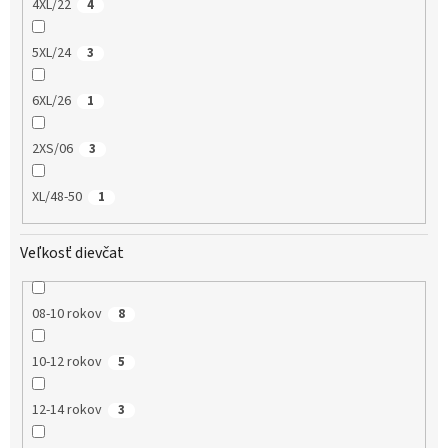
4XL/22
4
5XL/24
3
6XL/26
1
2XS/06
3
XL/48-50
1
Veľkosť dievčat
08-10 rokov
8
10-12 rokov
5
12-14 rokov
3