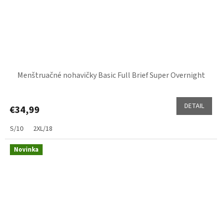
Menštruačné nohavičky Basic Full Brief Super Overnight
DETAIL
€34,99
S/10
2XL/18
Novinka