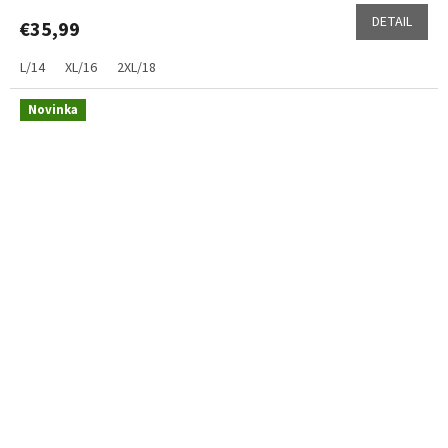
DETAIL
€35,99
L/14
XL/16
2XL/18
Novinka