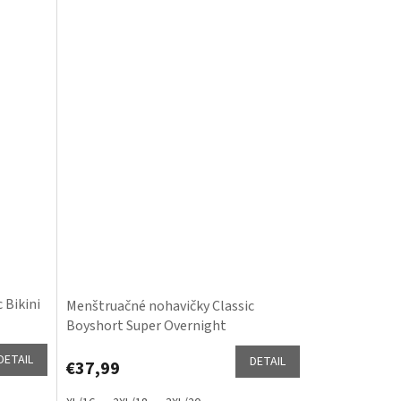
 Bikini
Menštruačné nohavičky Classic
Boyshort Super Overnight
DETAIL
DETAIL
€37,99