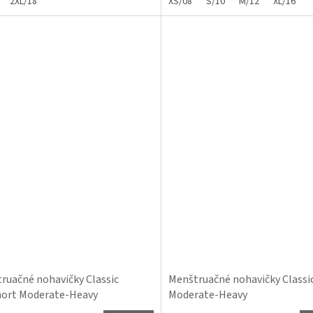
2XL/18
XS/08
S/10
M/12
XL/16
ruačné nohavičky Classic
Menštruačné nohavičky Classic
ort Moderate-Heavy
Moderate-Heavy