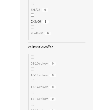
6XL/26
0
2XS/06
1
XL/48-50
0
Veľkosť dievčat
08-10 rokov
0
10-12 rokov
0
12-14 rokov
0
14-16 rokov
0