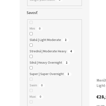
Savosť
Mini
0
Slabá | Light Moderate
2
Stredná | Moderate Heavy
4
Silná | Heavy Overnight
2
Super | Super Overnight
1
Menšt
Swim
Light
0
€28,
Maxi
0