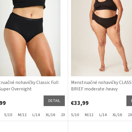
ruačné nohavičky Classic Full
Menstruačné nohavičky CLASS
 Super Overnight
BRIEF moderate-heavy
DETAIL
99
€33,99
S/10
M/12
L/14
XL/16
2XL/18
S/10
3XL/20
M/12
4XL/22
L/14
XL/16
5XL/24
2X