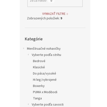
16-18 rokov
0
VYMAZAŤ FILTRE
Zobrazených položiek:
9
Preskočiť
Kategórie
kategórie
Menštruačné nohavičky
Vyberte podľa strihu
Bedrové
Klasické
Do pása/vysoké
Hi leg/vykrojené
Boxerky
PUMA x Modibodi
Tanga
Vyberte podľa savosti