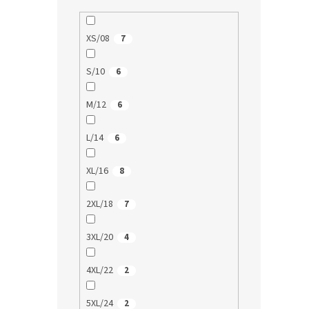
XS/08
7
S/10
6
M/12
6
L/14
6
XL/16
8
2XL/18
7
3XL/20
4
4XL/22
2
5XL/24
2