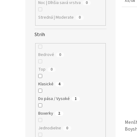
XS/08
Noc | Dlhšia savá vrstva
0
Stredná | Moderate
0
Strih
Bedrové
0
Top
0
Klasické
4
Do pása / Vysoké
1
Boxerky
2
Menšt
Jednodielne
0
Boysh