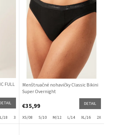
IC FULL
Menštruačné nohavičky Classic Bikini
Super Overnight
DETAIL
DETAIL
€35,99
L/18
3XL/20
XS/08
4XL/22
S/10
5XL/24
M/12
L/14
XL/16
2XL/18