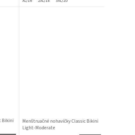
XL/16
2XL/18
3XL/20
 Bikini
Menštruačné nohavičky Classic Bikini
Light-Moderate