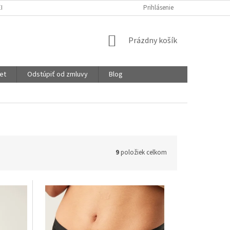
EKLAMÁCIE
OCHRANA OSOBNÝCH ÚDAJOV
Prihlásenie
STUPNICA SAVOSTI
NÁKUPNÝ
Prázdny košík
KOŠÍK
et
Odstúpiť od zmluvy
Blog
9
položiek celkom