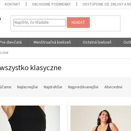
KONTAKT
OBCHODNÉ PODMIENKY
ODSTÚPENIE OD ZMLUVY A R
HĽADAŤ
Pre dievčatá
Menštruačná bielizeň
Ostatná bielizeň
Outl
yczne
wszystko klasyczne
účame
Najlacnejšie
Najdrahšie
Najpredávanejšie
Abecedne