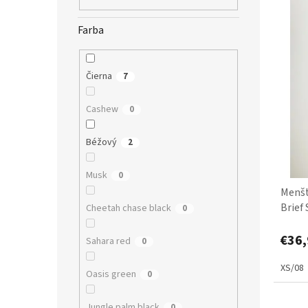
s
r
p
o
r
d
Farba
o
u
d
k
u
t
Čierna
7
k
o
t
v
Cashew
0
o
v
Béžový
2
Musk
0
Menšt
Brief
Cheetah chase black
0
€36,
Sahara red
0
XS/08
Oasis green
0
Jungle palm black
0