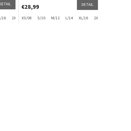
DETAIL
DETAIL
€28,99
L/16
2XS/06
XS/08
S/10
M/12
L/14
XL/16
2XL/18
3XL/20