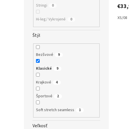
€33,
Stringi
0
XS/08
Hi-leg/ Vykrojené
0
Štýl
Bezšvové
9
Klasické
9
Krajkové
4
Športové
2
Soft stretch seamless
1
Veľkosť