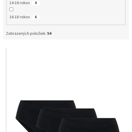
14-16 rokov
4
16-18 rokov
6
Zobrazených položiek:
54
V
ý
p
i
s
p
r
o
d
u
k
t
o