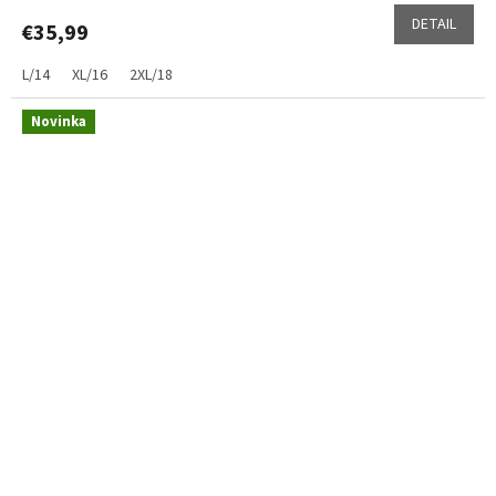
DETAIL
€35,99
L/14
XL/16
2XL/18
Novinka