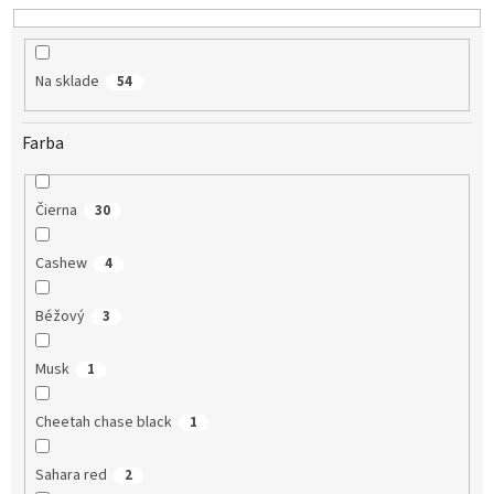
u
k
t
o
Na sklade
54
v
Farba
Čierna
30
Cashew
4
Béžový
3
Musk
1
Cheetah chase black
1
Sahara red
2