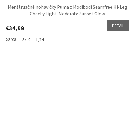
Menštruačné nohavičky Puma x Modibodi Seamfree Hi-Leg
Cheeky Light-Moderate Sunset Glow
DETAIL
€34,99
XS/08
S/10
L/14