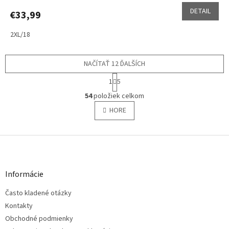
DETAIL
€33,99
2XL/18
NAČÍTAŤ 12 ĎALŠÍCH
S
1
5
t
O
r
54
položiek celkom
v
á
l
HORE
n
á
k
o
d
v
Z
a
a
c
á
n
i
p
i
e
ä
e
Informácie
p
t
r
Často kladené otázky
i
v
e
Kontakty
k
y
Obchodné podmienky
v