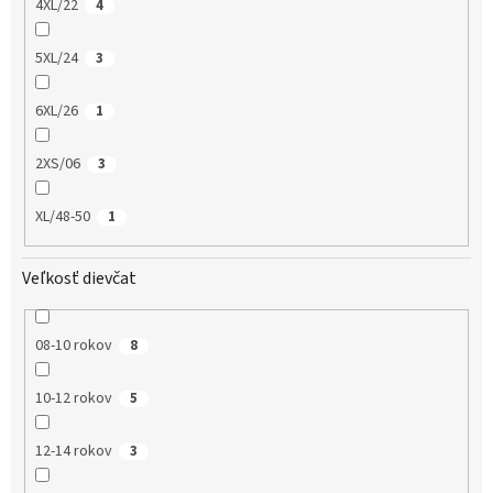
4XL/22
4
5XL/24
3
6XL/26
1
2XS/06
3
XL/48-50
1
Veľkosť dievčat
08-10 rokov
8
10-12 rokov
5
12-14 rokov
3