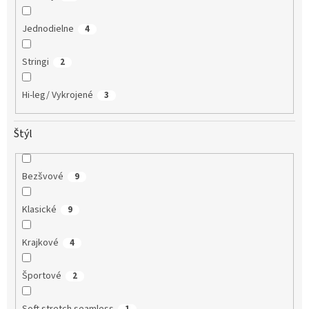
Jednodielne
4
Stringi
2
Hi-leg/ Vykrojené
3
Štýl
Bezšvové
9
Klasické
9
Krajkové
4
Športové
2
Soft stretch seamless
1