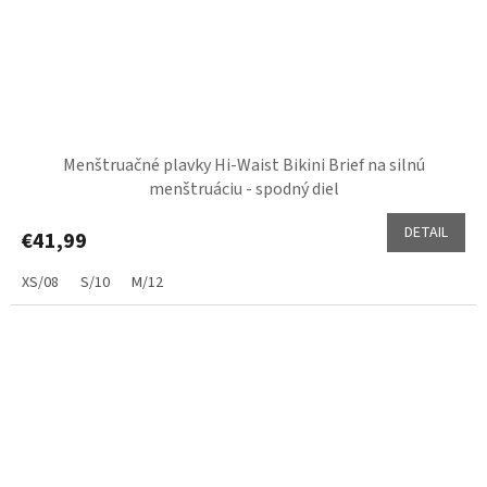
Menštruačné plavky Hi-Waist Bikini Brief na silnú
menštruáciu - spodný diel
DETAIL
€41,99
XS/08
S/10
M/12