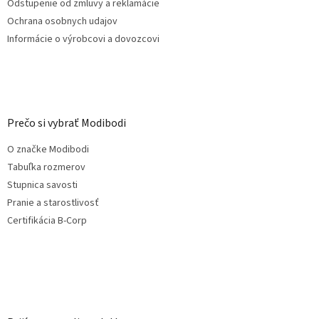
Odstupenie od zmluvy a reklamácie
ý
Ochrana osobnych udajov
p
i
Informácie o výrobcovi a dovozcovi
s
u
Prečo si vybrať Modibodi
O značke Modibodi
Tabuľka rozmerov
Stupnica savosti
Pranie a starostlivosť
Certifikácia B-Corp