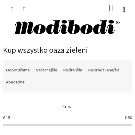
Prejsť
NÁKUP
na
obsah
KOŠÍK
Kup wszystko oaza zieleni
R
a
Odporúčame
Najlacnejšie
Najdrahšie
Najpredávanejšie
d
e
Abecedne
n
i
e
Cena
p
r
€
15
€
90
o
d