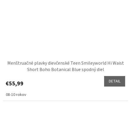
Menštruačné plavky dievčenské Teen Smileyworld Hi Waist
Short Boho Botanical Blue spodný diel
DETAIL
€55,99
08-10 rokov