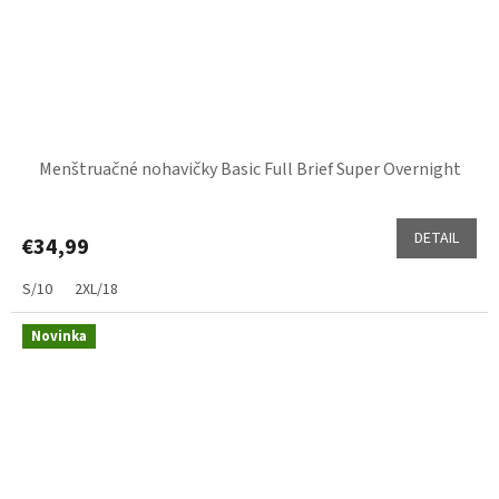
Menštruačné nohavičky Basic Full Brief Super Overnight
DETAIL
€34,99
S/10
2XL/18
Novinka