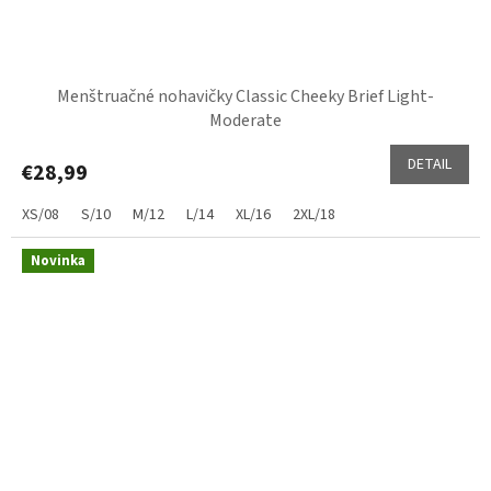
Menštruačné nohavičky Classic Cheeky Brief Light-
Moderate
DETAIL
€28,99
XS/08
S/10
M/12
L/14
XL/16
2XL/18
Novinka