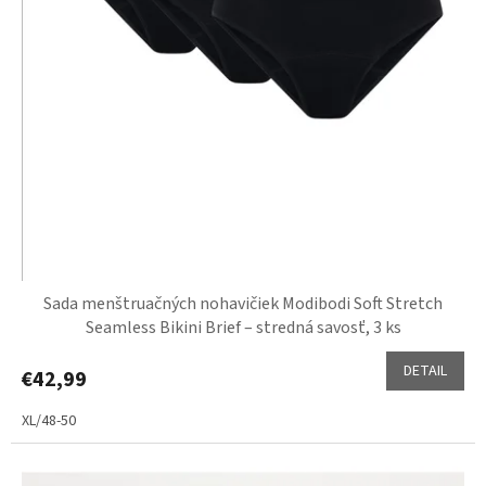
v
Sada menštruačných nohavičiek Modibodi Soft Stretch
Seamless Bikini Brief – stredná savosť, 3 ks
DETAIL
€42,99
XL/48-50