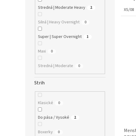
Stredná | Moderate Heavy
2
XS/08
Silná | Heavy Overnight
0
Super | Super Overnight
1
Maxi
0
Stredná | Moderate
0
Strih
Klasické
0
Do pása / Vysoké
2
Menst
Boxerky
0