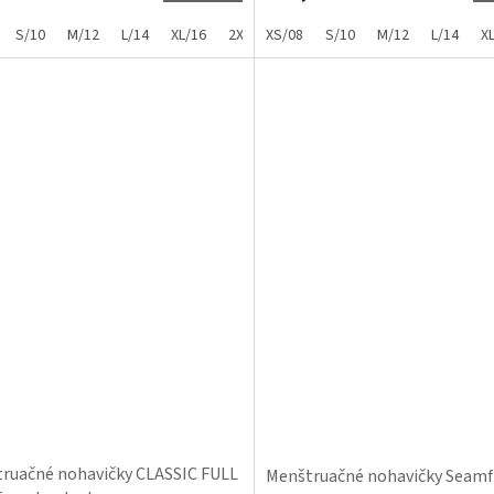
S/10
M/12
L/14
XL/16
2XL/18
XS/08
3XL/20
S/10
4XL/22
M/12
L/14
X
ruačné nohavičky CLASSIC FULL
Menštruačné nohavičky Seamfr