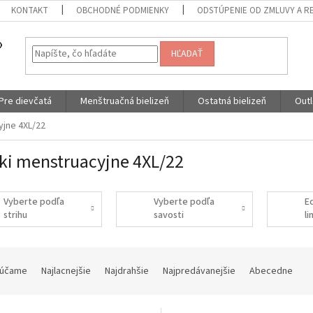
KONTAKT
OBCHODNÉ PODMIENKY
ODSTÚPENIE OD ZMLUVY A R
HĽADAŤ
Pre dievčatá
Menštruačná bielizeň
Ostatná bielizeň
Outl
yjne 4XL/22
ki menstruacyjne 4XL/22
Vyberte podľa
Vyberte podľa
E
strihu
savosti
l
účame
Najlacnejšie
Najdrahšie
Najpredávanejšie
Abecedne