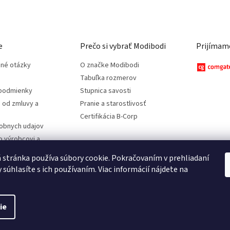
e
Prečo si vybrať Modibodi
Prijímame
ené otázky
O značke Modibodi
Tabuľka rozmerov
podmienky
Stupnica savosti
 od zmluvy a
Pranie a starostlivosť
Certifikácia B-Corp
obnych udajov
o výrobcovi a
stránka používa súbory cookie. Pokračovaním v prehliadaní
 súhlasíte s ich používaním. Viac informácií nájdete na
ie
radené.