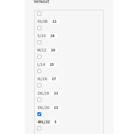
Veľkosť
XS/08
22
S/10
24
M/12
20
L/14
25
XL/16
27
2XL/18
22
3XL/20
13
4XL/22
5