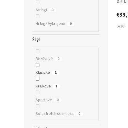
BRIEF
Stringi
0
€33,
Hi-leg/ Vykrojené
0
S/10
Štýl
Bezšvové
0
Klasické
2
Krajkové
1
Športové
0
Soft stretch seamless
0