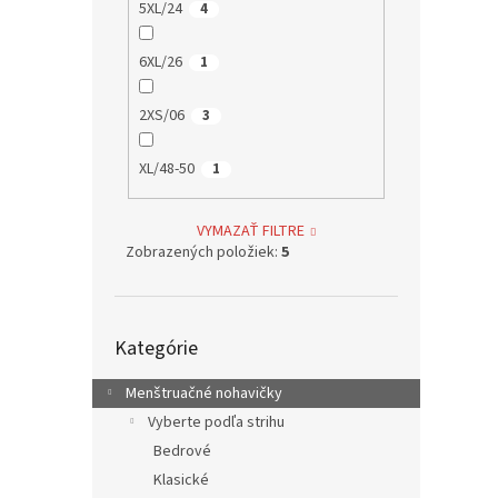
5XL/24
4
6XL/26
1
2XS/06
3
XL/48-50
1
VYMAZAŤ FILTRE
Zobrazených položiek:
5
Preskočiť
Kategórie
kategórie
Menštruačné nohavičky
Vyberte podľa strihu
Bedrové
Klasické