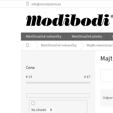
Prejsť
info@moodystore.eu
na
obsah
Menštruačné nohavičky
Menštruačné plavky
Domov
Menštruačné nohavičky
Majtki menstruac
B
Majt
o
č
Cena
n
ý
€
33
€
87
p
a
R
n
a
e
Odpor
d
l
e
Na sklade
5