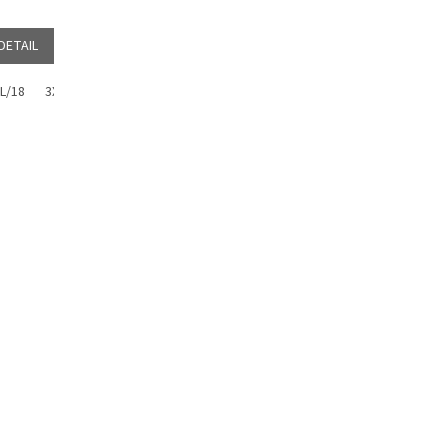
DETAIL
L/18
3XL/20
4XL/22
5XL/24