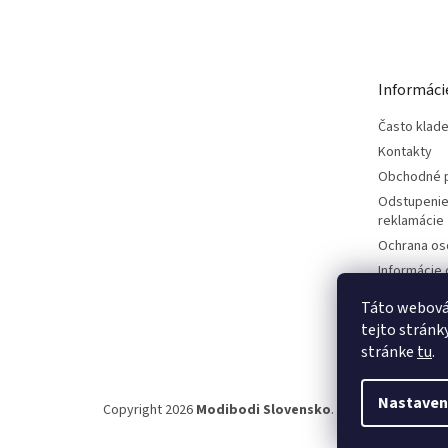
á
p
ä
t
Informáci
i
e
Často klad
Kontakty
Obchodné 
Odstupenie
reklamácie
Ochrana os
Informácie 
dovozcovi
Táto webová 
tejto stránky
stránke
tu
.
Nastaven
Copyright 2026
Modibodi Slovensko
. Všetky práva vyh