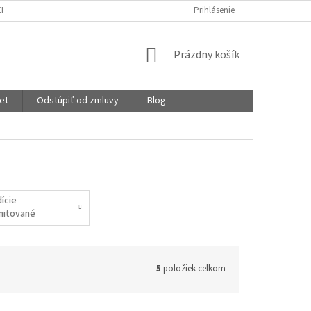
EKLAMÁCIE
OCHRANA OSOBNÝCH ÚDAJOV
Prihlásenie
STUPNICA SAVOSTI
NÁKUPNÝ
Prázdny košík
KOŠÍK
et
Odstúpiť od zmluvy
Blog
dície
imitované
5
položiek celkom