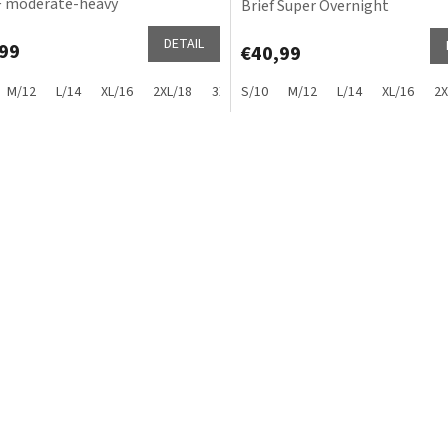
 moderate-heavy
Brief Super Overnight
DETAIL
99
€40,99
M/12
L/14
XL/16
2XL/18
3XL/20
S/10
4XL/22
M/12
5XL/24
L/14
XL/16
2X
O
v
l
á
d
a
c
i
e
p
r
v
k
y
v
ý
p