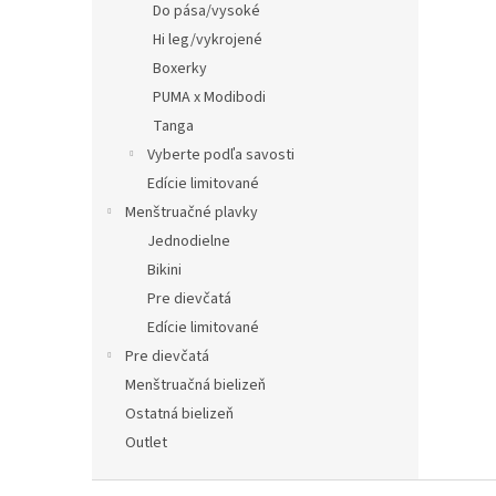
Do pása/vysoké
Hi leg/vykrojené
Boxerky
PUMA x Modibodi
Tanga
Vyberte podľa savosti
Edície limitované
Menštruačné plavky
Jednodielne
Bikini
Pre dievčatá
Edície limitované
Pre dievčatá
Menštruačná bielizeň
Ostatná bielizeň
Outlet
Z