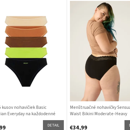
5 kusov nohavičiek Basic
Menštruačné nohavičky Sensua
lian Everyday na každodenné
Waist Bikini Moderate-Heavy
ie
DETAIL
99
€34,99