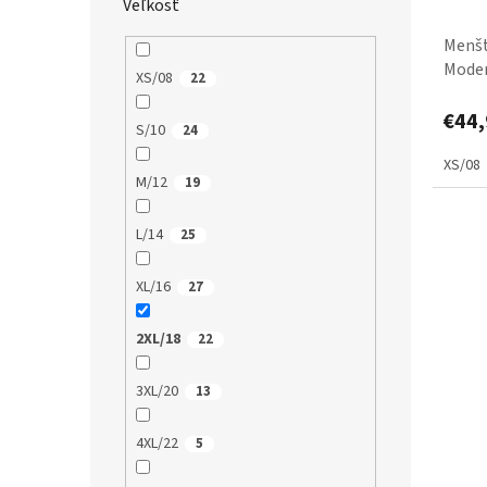
Veľkosť
Menšt
Mode
XS/08
22
€44,
S/10
24
XS/08
M/12
19
L/14
25
XL/16
27
2XL/18
22
3XL/20
13
4XL/22
5