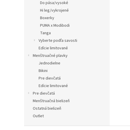
Do pása/vysoké
Hi leg/vykrojené
Boxerky
PUMA x Modibodi
Tanga
Vyberte podľa savosti
Edície limitované
Menštruačné plavky
Jednodielne
Bikini
Pre dievčatá
Edície limitované
Pre dievčatá
Menštruačná bielizeň
Ostatná bielizeň
Outlet
Z