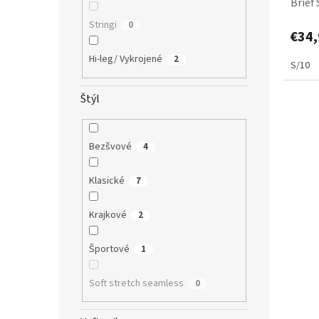
Brief
Stringi
0
€34,
Hi-leg/ Vykrojené
2
S/10
Štýl
Bezšvové
4
Klasické
7
Krajkové
2
Športové
1
Soft stretch seamless
0