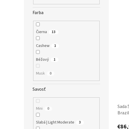
V
n
ý
i
Farba
p
e
i
p
s
r
p
o
Čierna
13
r
d
o
u
Cashew
1
d
k
u
t
Béžový
1
k
o
t
v
Musk
0
o
v
Savosť
Sada 
Mini
0
Brazi
nosen
Slabá | Light Moderate
3
€86,