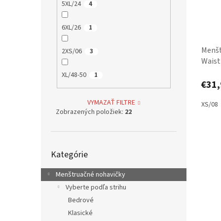
5XL/24
4
6XL/26
1
Menšt
2XS/06
3
Waist
XL/48-50
1
€31,
VYMAZAŤ FILTRE
XS/08
Zobrazených položiek:
22
Preskočiť
Kategórie
kategórie
Menštruačné nohavičky
Vyberte podľa strihu
Bedrové
Klasické