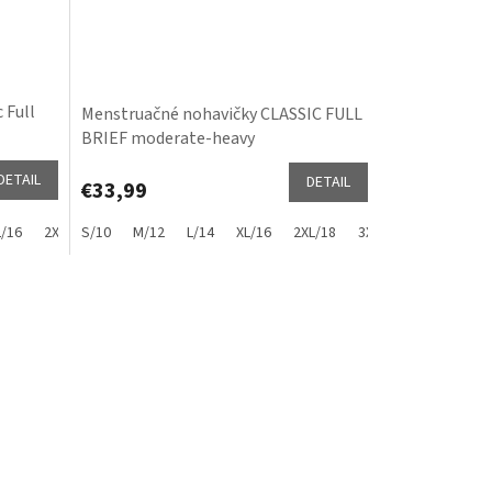
 Full
Menstruačné nohavičky CLASSIC FULL
BRIEF moderate-heavy
DETAIL
DETAIL
€33,99
L/16
2XL/18
S/10
3XL/20
M/12
4XL/22
L/14
XL/16
5XL/24
2XL/18
3XL/20
4XL/22