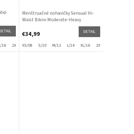
Mid-
Menštruačné nohavičky Sensual Hi-
Waist Bikini Moderate-Heavy
DETAIL
DETAIL
€34,99
L/16
2XL/18
XS/08
3XL/20
S/10
M/12
L/14
XL/16
2XL/18
4XL/22
5