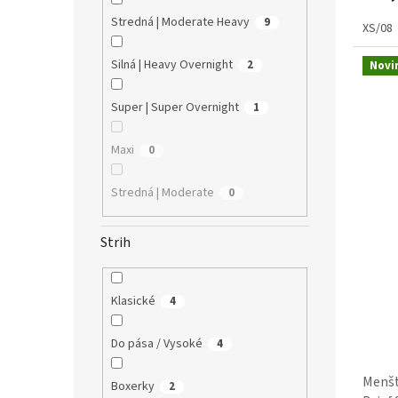
Stredná | Moderate Heavy
9
XS/08
Silná | Heavy Overnight
2
Novi
Super | Super Overnight
1
Maxi
0
Stredná | Moderate
0
Strih
Klasické
4
Do pása / Vysoké
4
Menšt
Boxerky
2