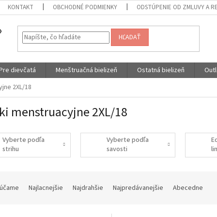
KONTAKT
OBCHODNÉ PODMIENKY
ODSTÚPENIE OD ZMLUVY A R
HĽADAŤ
Pre dievčatá
Menštruačná bielizeň
Ostatná bielizeň
Outl
yjne 2XL/18
ki menstruacyjne 2XL/18
Vyberte podľa
Vyberte podľa
E
strihu
savosti
l
účame
Najlacnejšie
Najdrahšie
Najpredávanejšie
Abecedne