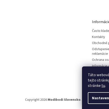
á
p
ä
t
Informáci
i
e
Často klad
Kontakty
Obchodné 
Odstupenie
reklamácie
Ochrana os
Informácie 
dovozcovi
Táto webová 
tejto stránky
stránke
tu
.
Nastaven
Copyright 2026
Modibodi Slovensko
. Všetky práva vyh