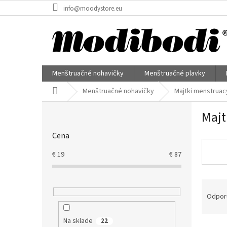
Prejsť
info@moodystore.eu
na
obsah
Menštruačné nohavičky
Menštruačné plavky
Domov
Menštruačné nohavičky
Majtki menstruac
B
Majt
o
č
Cena
n
ý
€
19
€
87
p
a
R
n
a
e
Odpor
d
l
e
Na sklade
22