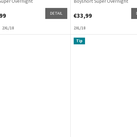
 Super Overnight
Boyshort Super Overnight
DETAIL
99
€33,99
2XL/18
2XL/18
Tip