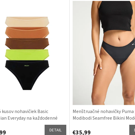
5 kusov nohavičiek Basic
Menštruačné nohavičky Puma 
lian Everyday na každodenné
Modibodi Seamfree Bikini Mod
ie
Heavy Onyx Grey
DETAIL
99
€35,99