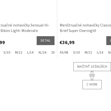
ruačné nohavičky Sensual Hi-
Menštruačné nohavičky Classic
 Bikini Light-Moderate
Brief Super Overnight
DETAIL
99
€36,99
S/10
M/12
L/14
XL/16
2XL/18
XS/08
3XL/20
S/10
M/12
L/14
X
NAČÍTAŤ 10 ĎALŠÍCH
S
1
2
t
O
r
v
HORE
á
l
n
á
k
d
o
a
v
c
a
i
n