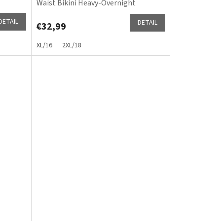
Waist Bikini Heavy-Overnight
DETAIL
DETAIL
€32,99
XL/16
2XL/18