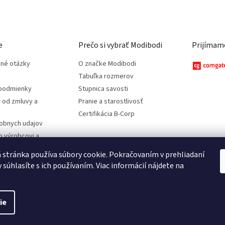
e
Prečo si vybrať Modibodi
Prijímame
ené otázky
O značke Modibodi
Tabuľka rozmerov
podmienky
Stupnica savosti
 od zmluvy a
Pranie a starostlivosť
Certifikácia B-Corp
obnych udajov
o výrobcovi a
stránka používa súbory cookie. Pokračovaním v prehliadaní
 súhlasíte s ich používaním. Viac informácií nájdete na
ie
radené.