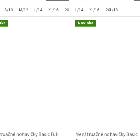
S/10
M/12
L/14
XL/16
2XL/18
L/14
3XL/20
XL/16
4XL/22
2XL/18
nka
Novinka
ruačné nohavičky Basic Full
Menštruačné nohavičky Basic