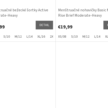
ruačné bežecké šortky Active
Menštruačné nohavičky Basic 
rate-Heavy
Rise Brief Moderate-Heavy
DETAIL
99
€19,99
S/10
M/12
L/14
XL/16
2XL/18
XS/08
S/10
M/12
L/14
X