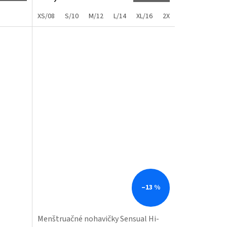
XS/08
S/10
M/12
L/14
XL/16
2XL/18
–13 %
Menštruačné nohavičky Sensual Hi-