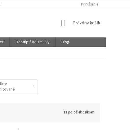
EKLAMÁCIE
OCHRANA OSOBNÝCH ÚDAJOV
Prihlásenie
STUPNICA SAVOSTI
NÁKUPNÝ
Prázdny košík
KOŠÍK
et
Odstúpiť od zmluvy
Blog
dície
imitované
22
položiek celkom