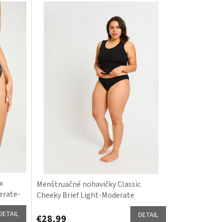
x
Menštruačné nohavičky Classic
erate-
Cheeky Brief Light-Moderate
DETAIL
DETAIL
€28,99