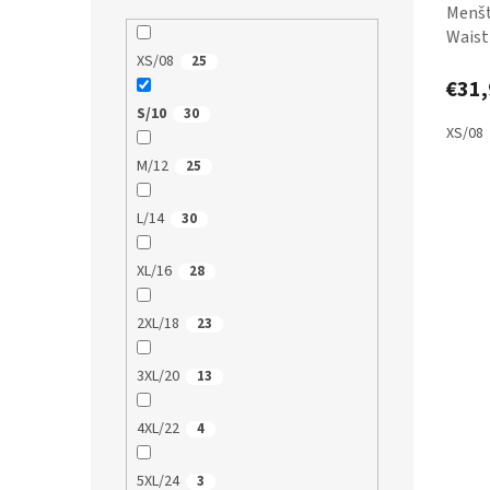
Menšt
Waist
XS/08
25
€31,
S/10
30
XS/08
M/12
25
L/14
30
XL/16
28
2XL/18
23
3XL/20
13
4XL/22
4
5XL/24
3