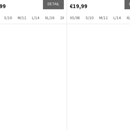
DETAIL
99
€19,99
S/10
M/12
L/14
XL/16
2XL/18
XS/08
S/10
M/12
L/14
X