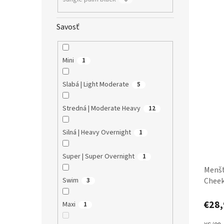
Savosť
Mini
1
Slabá | Light Moderate
5
Stredná | Moderate Heavy
12
Silná | Heavy Overnight
1
Super | Super Overnight
1
Menšt
Swim
Cheek
3
€28,
Maxi
1