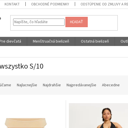
KONTAKT
OBCHODNÉ PODMIENKY
ODSTÚPENIE OD ZMLUVY A R
HĽADAŤ
Pre dievčatá
Menštruačná bielizeň
Ostatná bielizeň
Outl
wszystko S/10
účame
Najlacnejšie
Najdrahšie
Najpredávanejšie
Abecedne