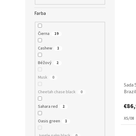
s
r
p
o
r
d
Farba
o
u
d
k
u
t
Čierna
19
k
o
t
v
Cashew
1
o
v
Béžový
2
Musk
0
Sada 
Brazi
Cheetah chase black
0
nosen
€86,
Sahara red
2
XS/08
Oasis green
1
Jungle palm black
0