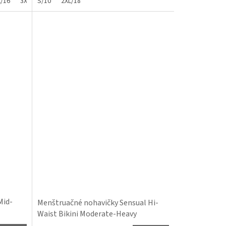
L/16
3XL/20
S/10
2XL/18
Mid-
Menštruačné nohavičky Sensual Hi-
Waist Bikini Moderate-Heavy