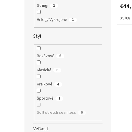
€44,
Stringi
1
XS/08
Hi-leg/ Vykrojené
1
Štýl
Bezšvové
6
Klasické
6
Krajkové
4
Športové
1
Soft stretch seamless
0
Veľkosť