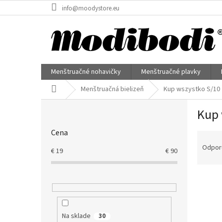
Prejsť
info@moodystore.eu
na
obsah
Menštruačné nohavičky
Menštruačné plavky
Domov
Menštruačná bielizeň
Kup wszystko S/10
B
Kup 
o
č
Cena
R
n
a
ý
Odpor
€
19
€
90
d
p
e
a
V
n
n
ý
i
e
p
e
l
i
p
Na sklade
30