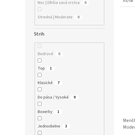
XS/08
Noc | Dlhšia savá vrstva
0
Stredná | Moderate
0
Strih
Bedrové
0
Top
1
Klasické
7
Do pása / Vysoké
9
Boxerky
1
Menšt
Jednodielne
3
Mode