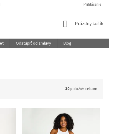
EKLAMÁCIE
OCHRANA OSOBNÝCH ÚDAJOV
Prihlásenie
STUPNICA SAVOSTI
NÁKUPNÝ
Prázdny košík
KOŠÍK
et
Odstúpiť od zmluvy
Blog
30
položiek celkom