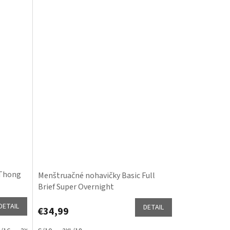
 Thong
Menštruačné nohavičky Basic Full
Brief Super Overnight
DETAIL
DETAIL
€34,99