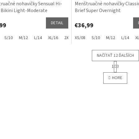
ruačné nohavičky Sensual Hi-
Menštruačné nohavičky Classic
 Bikini Light-Moderate
Brief Super Overnight
DETAIL
99
€36,99
S/10
M/12
L/14
XL/16
2XL/18
XS/08
3XL/20
S/10
M/12
L/14
X
NAČÍTAŤ 12 ĎALŠÍCH
S
1
3
t
O
r
v
HORE
á
l
n
á
k
d
o
a
v
c
a
i
n
e
i
e
p
r
v