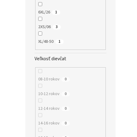
6XL/26
1
2XS/06
3
XL/48-50
1
Veľkosť dievčat
08-10 rokov
0
10-12 rokov
0
12-14 rokov
0
14-16 rokov
0