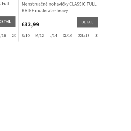
 Full
Menstruačné nohavičky CLASSIC FULL
BRIEF moderate-heavy
DETAIL
DETAIL
€33,99
L/16
2XL/18
S/10
3XL/20
M/12
4XL/22
L/14
XL/16
5XL/24
2XL/18
3XL/20
4XL/22