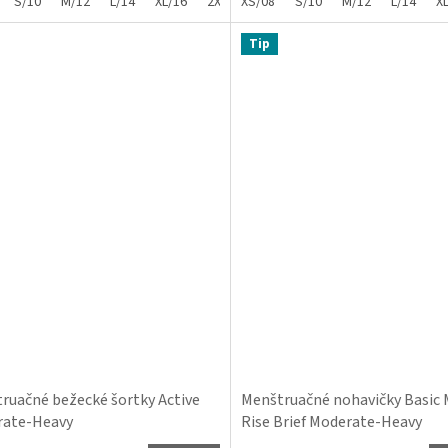
S/10
M/12
L/14
XL/16
2XL/18
XS/08
S/10
M/12
L/14
X
Tip
ruačné bežecké šortky Active
Menštruačné nohavičky Basic 
rate-Heavy
Rise Brief Moderate-Heavy