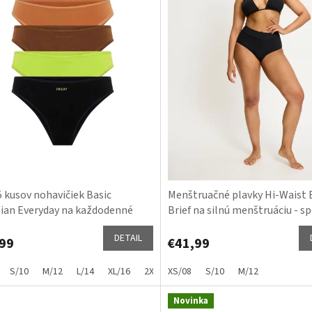
5 kusov nohavičiek Basic
Menštruačné plavky Hi-Waist B
lian Everyday na každodenné
Brief na silnú menštruáciu - s
ie
diel
DETAIL
99
€41,99
S/10
M/12
L/14
XL/16
2XL/18
XS/08
3XL/20
S/10
4XL/22
M/12
Novinka