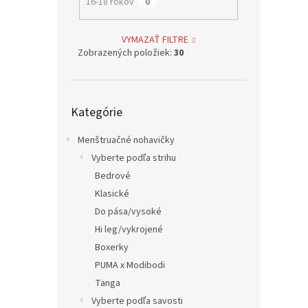
16-18 rokov
0
VYMAZAŤ FILTRE
Zobrazených položiek:
30
Preskočiť
Kategórie
kategórie
Menštruačné nohavičky
Vyberte podľa strihu
Bedrové
Klasické
Do pása/vysoké
Hi leg/vykrojené
Boxerky
PUMA x Modibodi
Tanga
Vyberte podľa savosti