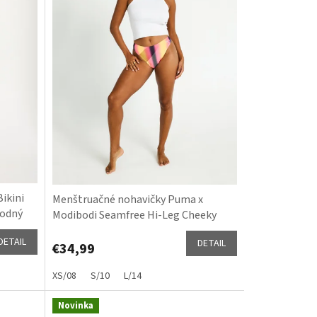
ikini
Menštruačné nohavičky Puma x
podný
Modibodi Seamfree Hi-Leg Cheeky
Light-Moderate Sunset Glow
DETAIL
DETAIL
€34,99
XS/08
S/10
L/14
Novinka