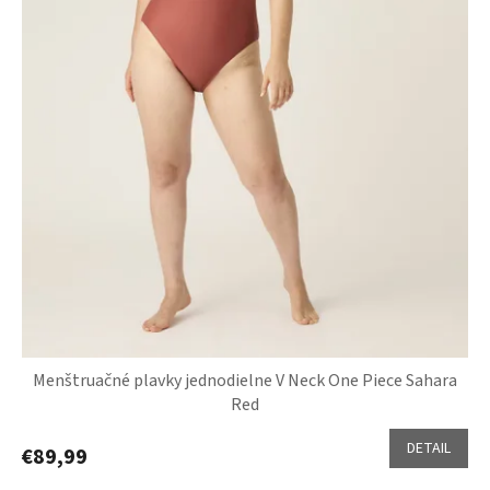
k
t
o
v
Menštruačné plavky jednodielne V Neck One Piece Sahara
Red
DETAIL
€89,99