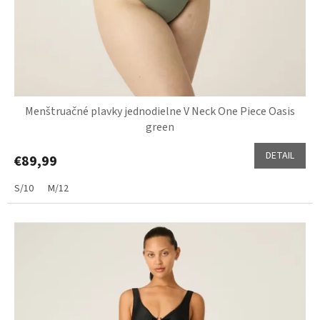
Menštruačné plavky jednodielne V Neck One Piece Oasis
green
DETAIL
€89,99
S/10
M/12