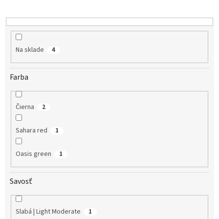
d
u
k
t
o
Na sklade
4
v
Farba
Čierna
2
Sahara red
1
Oasis green
1
Savosť
Slabá | Light Moderate
1