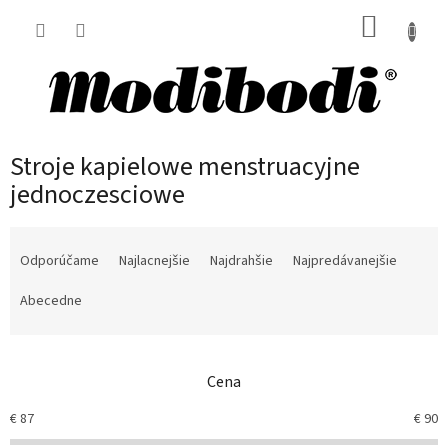
Prejsť
NÁKUP
na
obsah
KOŠÍK
Stroje kapielowe menstruacyjne
jednoczesciowe
R
a
Odporúčame
Najlacnejšie
Najdrahšie
Najpredávanejšie
d
e
Abecedne
n
i
e
Cena
p
r
€
87
€
90
o