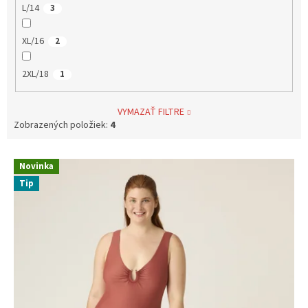
L/14
3
XL/16
2
2XL/18
1
VYMAZAŤ FILTRE
Zobrazených položiek:
4
V
Novinka
ý
Tip
p
i
s
p
r
o
d
u