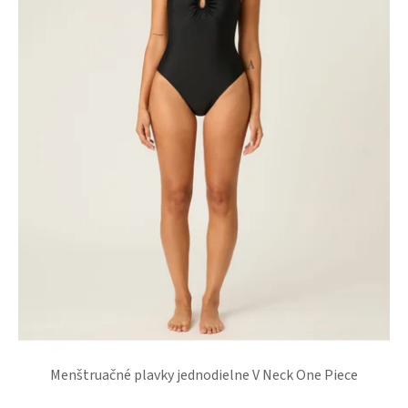
Menštruačné plavky jednodielne V Neck One Piece