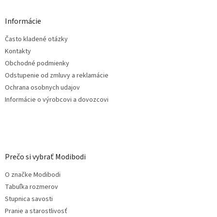
d
p
a
ä
Informácie
c
t
i
Často kladené otázky
i
e
e
p
Kontakty
r
Obchodné podmienky
v
Odstupenie od zmluvy a reklamácie
k
Ochrana osobnych udajov
y
v
Informácie o výrobcovi a dovozcovi
ý
p
i
s
u
Prečo si vybrať Modibodi
O značke Modibodi
Tabuľka rozmerov
Stupnica savosti
Pranie a starostlivosť