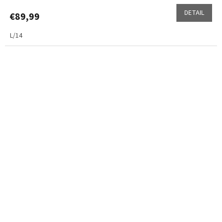
DETAIL
€89,99
L/14