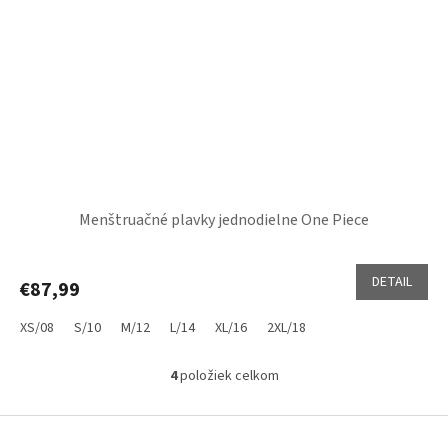
Menštruačné plavky jednodielne One Piece
DETAIL
€87,99
XS/08
S/10
M/12
L/14
XL/16
2XL/18
4
položiek celkom
O
v
l
Z
á
á