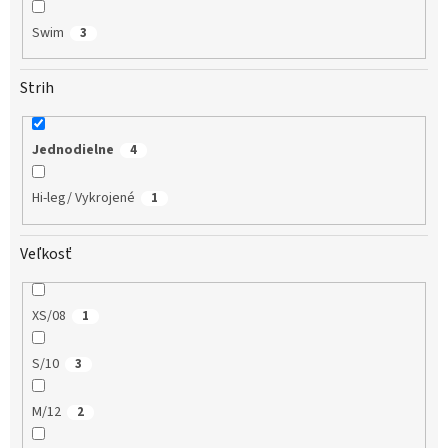
Swim
3
Strih
Jednodielne
4
Hi-leg/ Vykrojené
1
Veľkosť
XS/08
1
S/10
3
M/12
2