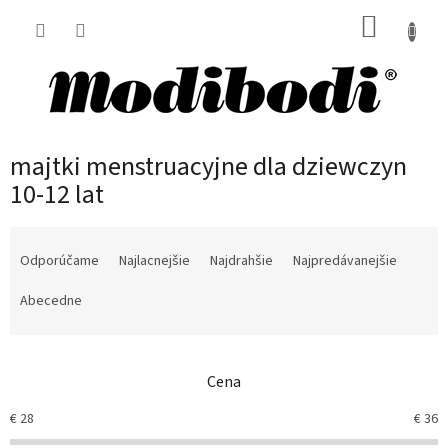
Prejsť
NÁKUP
na
obsah
KOŠÍK
majtki menstruacyjne dla dziewczyn
10-12 lat
R
a
Odporúčame
Najlacnejšie
Najdrahšie
Najpredávanejšie
d
e
Abecedne
n
i
e
Cena
p
r
€
28
€
36
o