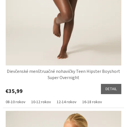
Dievčenské menštruačné nohavičky Teen Hipster Boyshort
Super Overnight
DETAIL
€35,99
08-10 rokov
10-12 rokov
12-14 rokov
16-18 rokov