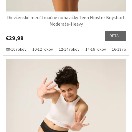
Dievčenské menštruačné nohavičky Teen Hipster Boyshort
Moderate-Heavy
DETAIL
€29,99
08-10 rokov
10-12 rokov
12-14 rokov
14-16 rokov
16-18 roko