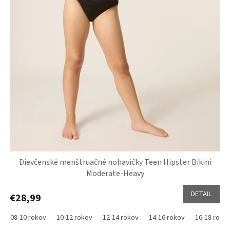
Dievčenské menštruačné nohavičky Teen Hipster Bikini
Moderate-Heavy
DETAIL
€28,99
08-10 rokov
10-12 rokov
12-14 rokov
14-16 rokov
16-18 roko