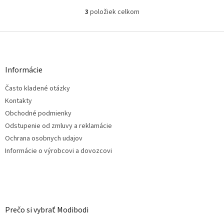
3
položiek celkom
O
v
l
Z
á
á
d
p
a
ä
Informácie
c
t
i
Často kladené otázky
i
e
e
p
Kontakty
r
Obchodné podmienky
v
Odstupenie od zmluvy a reklamácie
k
Ochrana osobnych udajov
y
v
Informácie o výrobcovi a dovozcovi
ý
p
i
s
u
Prečo si vybrať Modibodi