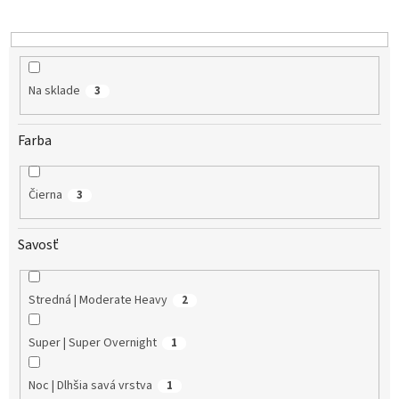
d
u
k
t
o
Na sklade
3
v
Farba
Čierna
3
Savosť
Stredná | Moderate Heavy
2
Super | Super Overnight
1
Noc | Dlhšia savá vrstva
1