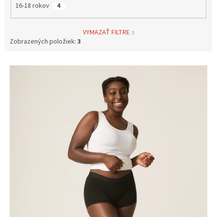
16-18 rokov
4
VYMAZAŤ FILTRE
Zobrazených položiek:
3
V
ý
p
i
s
p
r
o
d
u
k
t
o
v