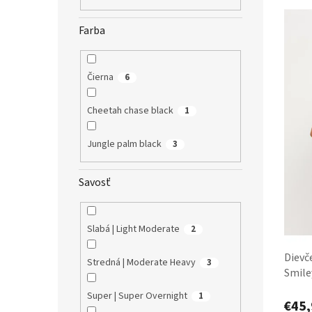
V
n
ý
i
Farba
p
e
i
p
s
r
p
o
Čierna
6
r
d
o
u
Cheetah chase black
1
d
k
u
t
Jungle palm black
3
k
o
t
v
Savosť
o
v
Slabá | Light Moderate
2
Dievč
Stredná | Moderate Heavy
3
Smile
Super
Super | Super Overnight
1
€45,