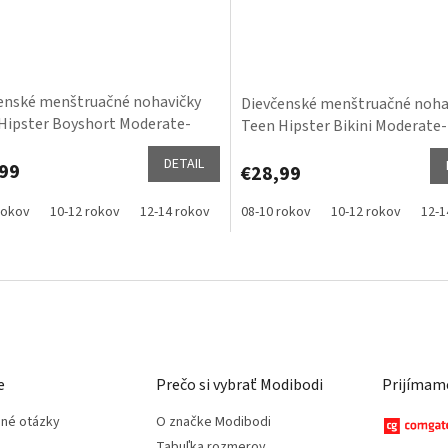
enské menštruačné nohavičky
Dievčenské menštruačné noha
Hipster Boyshort Moderate-
Teen Hipster Bikini Moderate
y
DETAIL
99
€28,99
rokov
10-12 rokov
12-14 rokov
14-16 rokov
08-10 rokov
16-18 rokov
10-12 rokov
12-1
O
v
l
á
d
a
c
e
Prečo si vybrať Modibodi
Prijímame
i
e
ené otázky
O značke Modibodi
p
Tabuľka rozmerov