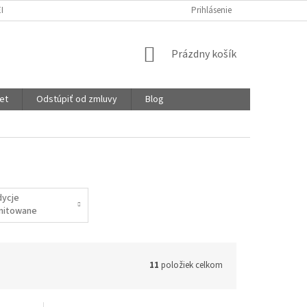
EKLAMÁCIE
OCHRANA OSOBNÝCH ÚDAJOV
Prihlásenie
STUPNICA SAVOSTI
NÁKUPNÝ
Prázdny košík
KOŠÍK
et
Odstúpiť od zmluvy
Blog
dycje
imitowane
11
položiek celkom