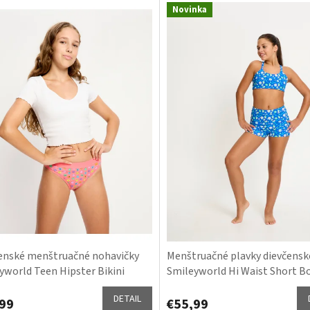
Novinka
enské menštruačné nohavičky
Menštruačné plavky dievčensk
yworld Teen Hipster Bikini
Smileyworld Hi Waist Short B
 Happy Hearts
Botanical Blue spodný diel
DETAIL
99
€55,99