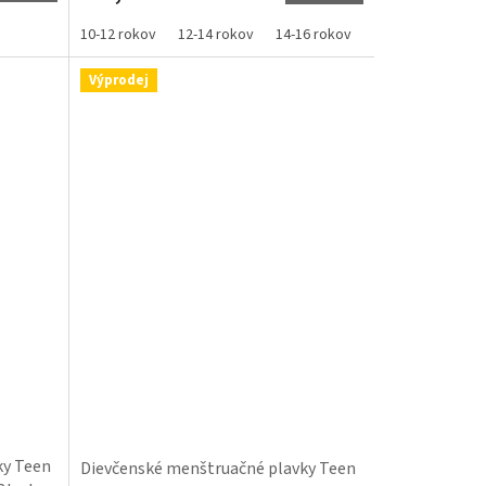
10-12 rokov
12-14 rokov
14-16 rokov
16-18 rokov
Výprodej
ky Teen
Dievčenské menštruačné plavky Teen