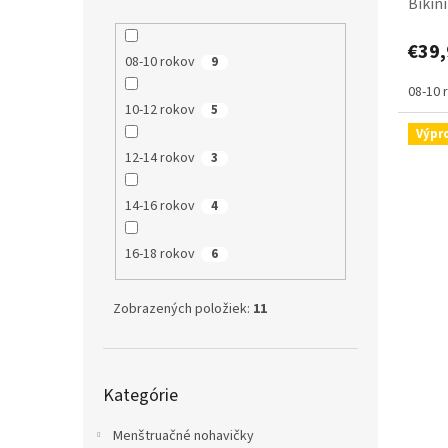
Bikini
€39,
08-10 rokov
9
08-10 
10-12 rokov
5
Výpr
12-14 rokov
3
14-16 rokov
4
16-18 rokov
6
Zobrazených položiek:
11
Preskočiť
Kategórie
kategórie
Menštruačné nohavičky