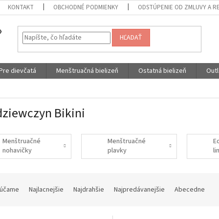
KONTAKT
OBCHODNÉ PODMIENKY
ODSTÚPENIE OD ZMLUVY A R
HĽADAŤ
Pre dievčatá
Menštruačná bielizeň
Ostatná bielizeň
Outl
dziewczyn Bikini
Menštruačné
Menštruačné
E
nohavičky
plavky
l
účame
Najlacnejšie
Najdrahšie
Najpredávanejšie
Abecedne