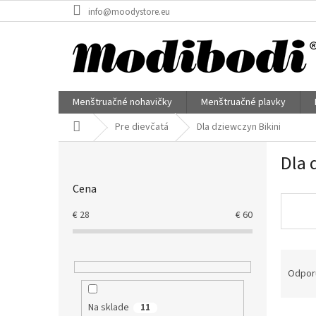
Prejsť
info@moodystore.eu
na
obsah
Menštruačné nohavičky
Menštruačné plavky
Domov
Pre dievčatá
Dla dziewczyn Bikini
B
Dla 
o
č
Cena
n
ý
€
28
€
60
p
a
R
n
a
e
Odpor
d
l
e
Na sklade
11