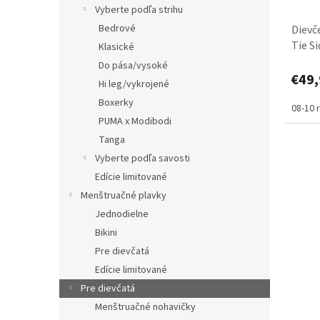
Vyberte podľa strihu
Bedrové
Dievč
Tie S
Klasické
spodn
Do pása/vysoké
€49,
Hi leg/vykrojené
Boxerky
08-10 
PUMA x Modibodi
Tanga
Vyberte podľa savosti
Edície limitované
Menštruačné plavky
Jednodielne
Bikini
Pre dievčatá
Edície limitované
Pre dievčatá
Menštruačné nohavičky