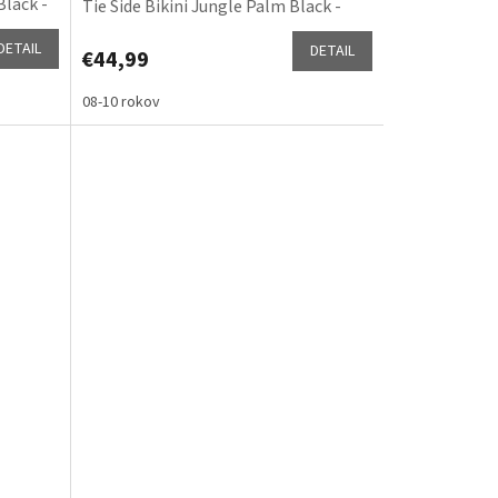
Black -
Tie Side Bikini Jungle Palm Black -
spodný diel
DETAIL
DETAIL
€44,99
08-10 rokov