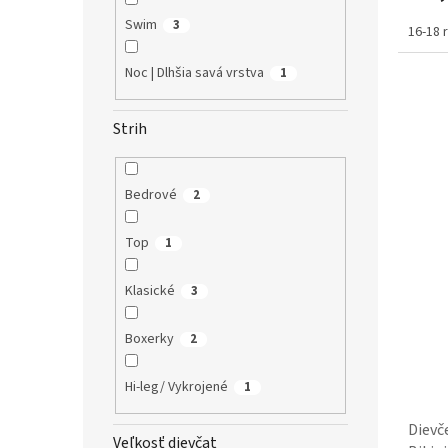
Swim
3
16-18 
Noc | Dlhšia savá vrstva
1
Strih
Bedrové
2
Top
1
Klasické
3
Boxerky
2
Hi-leg/ Vykrojené
1
Dievč
Veľkosť dievčat