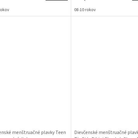
rokov
08-10 rokov
enské menštruačné plavky Teen
Dievčenské menštruačné plav