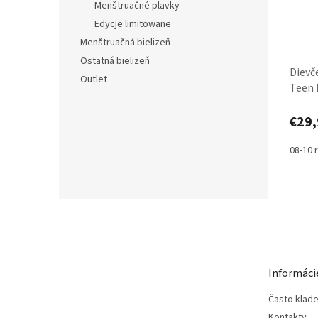
Menštruačné plavky
Edycje limitowane
Menštruačná bielizeň
Ostatná bielizeň
Dievč
Outlet
Teen 
Heav
€29,
08-10 
Z
á
p
ä
t
Informáci
i
e
Často klad
Kontakty