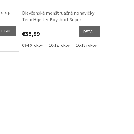
- crop
Dievčenské menštruačné nohavičky
Teen Hipster Boyshort Super
Overnight
DETAIL
DETAIL
€35,99
08-10 rokov
10-12 rokov
16-18 rokov