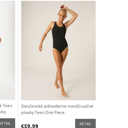
é Teen
Dievčenské jednodielne menštruačné
oho
plavky Teen One Piece
DETAIL
DETAIL
€59,99