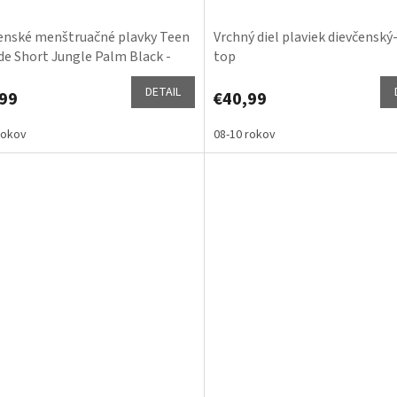
enské menštruačné plavky Teen
Vrchný diel plaviek dievčenský
ide Short Jungle Palm Black -
top
ý diel
DETAIL
99
€40,99
rokov
08-10 rokov