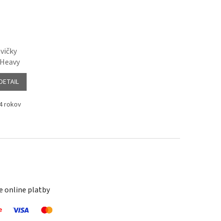
vičky
-Heavy
DETAIL
4 rokov
14-16 rokov
16-18 rokov
 online platby